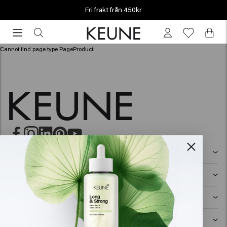
Fri frakt från 450kr
Fri
frakt
från
Cannot find page type PageProduct
450kr
HÅRVÅRD
Schampo
STYLING
Hårspray
Silverschampo
MÄN
Schampo
Vax
Mjällschampo
SO PURE