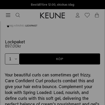
Beställ före 12:00, skickas idag
Beställ
före
12:00,
HOME
/
HÅRVÅRD
/
LOCKPAKET
skickas
idag
Lockpaket
897.00kr
KÖP
Your beautiful curls can sometimes get frizzy.
Care Confident Curl products combat this and
give your hair extra bounce. Complement your
look with Spring Loaded: Load, nourish, and
define curls with this soft gel, delivering the
perfect balance of cream's nourishment and gel's