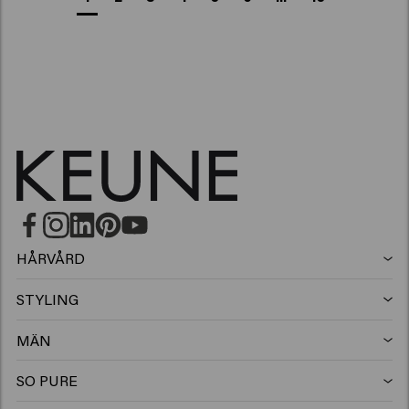
HÅRVÅRD
Schampo
STYLING
Hårspray
Silverschampo
MÄN
Schampo
Vax
Mjällschampo
SO PURE
Schampo