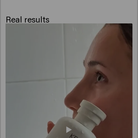
Isoalkylamidopropylethyldimonium
Ethosulfate, Palmitamidopropyltrimonium
Real results
Chloride, Spathodea Campanulata Flower Extract,
Potassium Sorbate, Sorbic Acid, Alpha-
Isomethyl Ionone, Citrus Aurantium Peel Oil, Hexyl
Cinnamal, Limonene, Linalool, Linalyl Acetate,
Tetramethyl Acetyloctahydronaphthalenes.