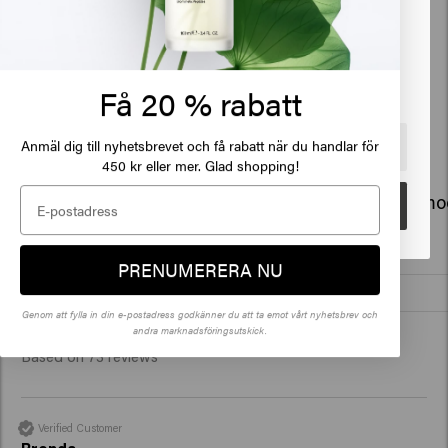
States of America
Klicka på Gå eller välj din plats nedan
Få 20 % rabatt
Relaterade produkter
Anmäl dig till nyhetsbrevet och få rabatt när du handlar för
🇺🇸
United States of America 🛒
450 kr eller mer. Glad shopping!
Velvet Smooth Silkening Polish
Velvet Smoo
Gå
349.00kr
129.00kr
PRENUMERERA NU
Köp
Genom att fylla in din e-postadress godkänner du att ta emot vårt nyhetsbrev och
New content loaded
3.8
andra marknadsföringsutskick.
Based on 73 reviews
Verified Customer