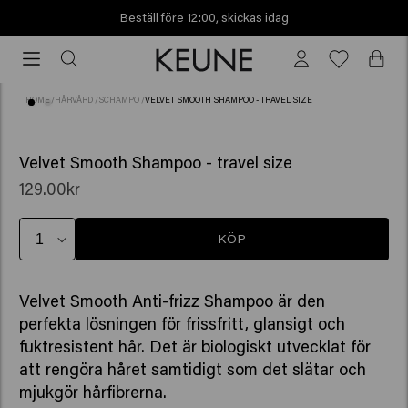
Beställ före 12:00, skickas idag
Beställ
före
12:00,
HOME
/
HÅRVÅRD
/
SCHAMPO
/
VELVET SMOOTH SHAMPOO - TRAVEL SIZE
skickas
idag
(73)
Velvet Smooth Shampoo - travel size
129.00kr
KÖP
Velvet Smooth Anti-frizz Shampoo är den
perfekta lösningen för frissfritt, glansigt och
fuktresistent hår. Det är biologiskt utvecklat för
att rengöra håret samtidigt som det slätar och
mjukgör hårfibrerna.