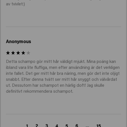
av tvivlet:)
Anonymous
Detta schampo gör mitt hår väldigt mjukt. Mina poäng kan 
ibland vara lite fluffiga, men efter användning är det verkligen 
inte fallet. Det ger mitt hår bra näring, men gör det inte oljigt 
snabbt. Efter denna tvätt ser mitt hår snyggt och välvårdat 
ut. Dessutom har schampot en härlig doft! Jag skulle 
definitivt rekommendera schampot.
1
2
3
4
5
6
...
15