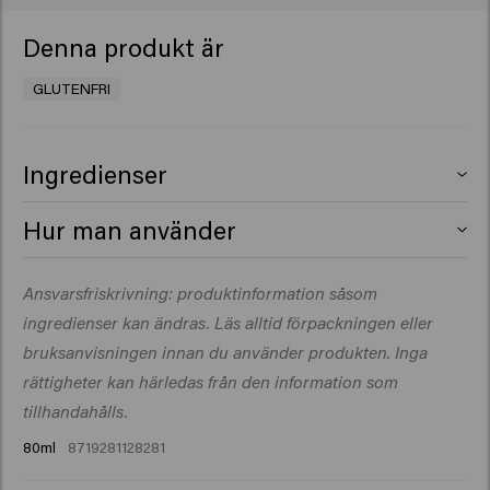
Denna produkt är
GLUTENFRI
Ingredienser
Aqua (Water), Sodium Laureth Sulfate,
Hur man använder
Cocamidopropyl Betaine, Coco-Glucoside, PEG-200
Hydrogenated Glyceryl Palmate, Glyceryl Oleate,
Applicera på fuktigt hår, löddra och skölj ur. Upprepa vid
Ansvarsfriskrivning: produktinformation såsom
Glyceryl Laurate, Glycol Distearate, Parfum (Fragrance),
behov.
PEG-40 Hydrogenated Castor Oil, Sodium Chloride,
ingredienser kan ändras. Läs alltid förpackningen eller
Sodium Benzoate, Panthenol, Polyquaternium-10,
bruksanvisningen innan du använder produkten. Inga
Methoxy PEG/PPG-7/3 Aminopropyl Dimethicone, PEG-
rättigheter kan härledas från den information som
7 Glyceryl Cocoate, Silicone Quaternium-22, Citric
tillhandahålls.
Acid, Dipropylene Glycol, Glycerin,
80ml
8719281128281
Hydrolyzed Vegetable Protein, Propylene Glycol,
Polyglyceryl-3 Caprate, C10-40