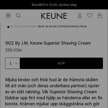
Beställ före 12:00, skickas idag
Beställ
före
12:00,
HOME
/
STYLING
/
RAKKRÄM
/
1922 BY J.M. KEUNE SUPERIOR SHAVING CREAM
skickas
idag
(1)
1922 By J.M. Keune Superior Shaving Cream
269.00kr
KÖP
Mjuka kinder och frisk hud är de främsta skälen
till att män (och deras underbara partner) njuter
av en slät rakning. Vår Superior Shaving Cream
löddrar upp fint med hjälp av händerna eller en fin
borste. Krämen mjukar upp skäggstråna och gör