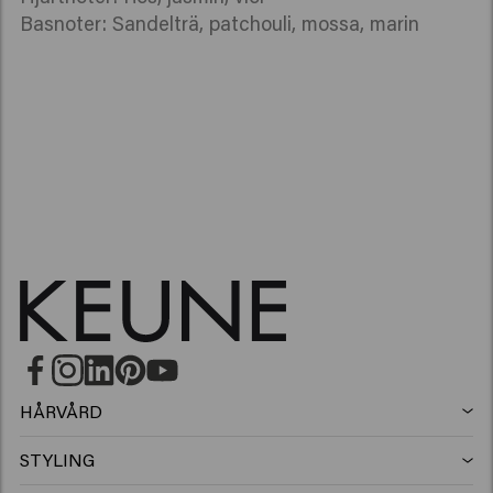
Basnoter: Sandelträ, patchouli, mossa, marin
Dandruff Detox
Scalp Sensitive
Perfect Clarity
Vital Nutrition
HÅRVÅRD
Schampo
STYLING