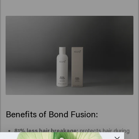
Benefits of Bond Fusion:
81% less hair breakage:
protects hair during
chemical treatments.