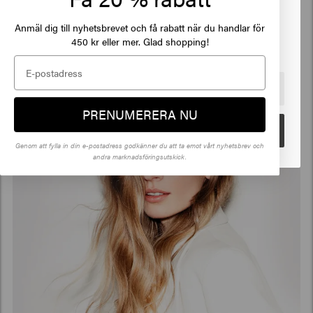
Anmäl dig till nyhetsbrevet och få rabatt när du handlar för
Klicka på Gå eller välj din plats nedan
450 kr eller mer. Glad shopping!
🇺🇸
United States of America 🛒
PRENUMERERA NU
Gå
Genom att fylla in din e-postadress godkänner du att ta emot vårt nyhetsbrev och
andra marknadsföringsutskick.