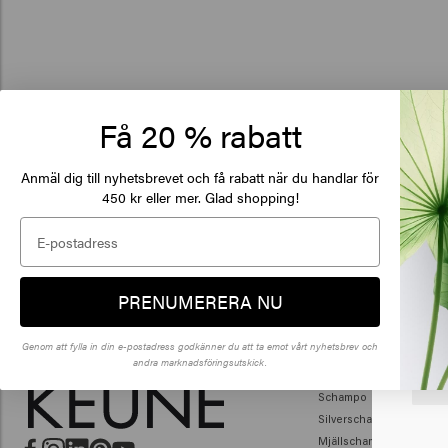
Få 20 % rabatt
Anmäl dig till nyhetsbrevet och få rabatt när du handlar för
450 kr eller mer. Glad shopping!
De
of
PRENUMERERA NU
Klick
Genom att fylla in din e-postadress godkänner du att ta emot vårt nyhetsbrev och
andra marknadsföringsutskick.
🇺
HÅRVÅRD
Schampo
Silverschampo
Mjällschampo