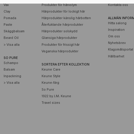
Vax
Produkter för hårvolym
Kontakta oss
Clay
Hårprodukter för lockigt hår
Pomada
Hårprodukter känslig hårbotten
ALLMÄN INFOR
Hitta salong
Paste
Återfuktande hårprodukter
Inspiration
Skäggbalsam
Hårprodukter solskydd
Om oss
Beard Oil
Glansiga hårprodukter
Nyhetsbrev
> Visa alla
Produkter för frissigt hår
Klagomålsportal
Veganska hårprodukter
Hållbarhet
SO PURE
Schampo
SORTERA EFTER KOLLEKTION
Balsam
Keune Care
Inpackning
Keune Style
> Visa alla
Keune-färg
So Pure
1922 by J.M. Keune
Travel sizes