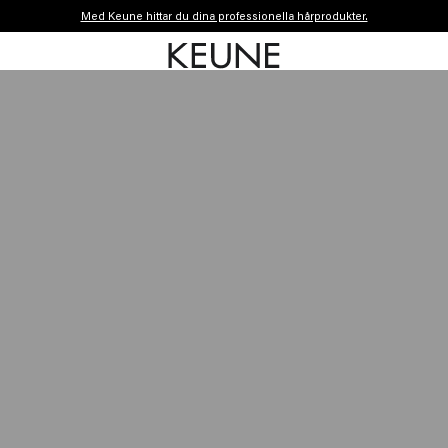
Med Keune hittar du dina professionella hårprodukter.
Beställ före 12:00, skickas idag
Fri frakt från 450kr