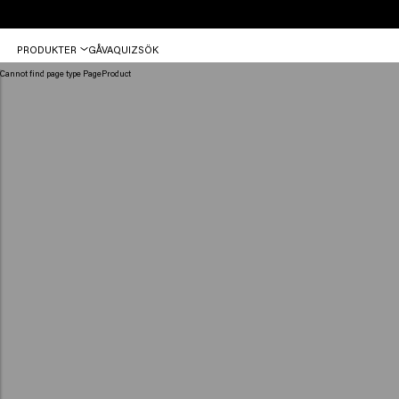
Med Keune hittar du dina professionella hårprodukter.
PRODUKTER
GÅVA
QUIZ
SÖK
Cannot find page type PageProduct