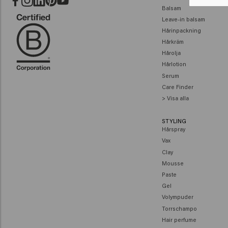
Balsam
Leave-in balsam
Hårinpackning
Hårkräm
Hårolja
Hårlotion
Serum
Care Finder
> Visa alla
STYLING
Hårspray
Vax
Clay
Mousse
Paste
Gel
Volympuder
Torrschampo
Hair perfume