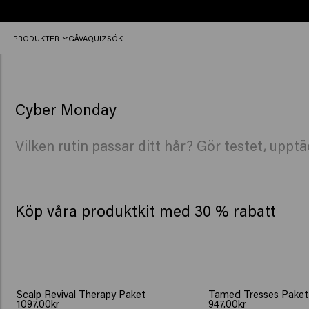
Fri
PRODUKTER
GÅVA
QUIZ
SÖK
frakt
från
450kr
Cyber Monday
Black friday rouine
Vilken rutin passar ditt hår? Gör testet, uppt
Köp våra produktkit med 30 % rabatt
Scalp Revival Therapy Paket
Tamed Tresses Paket
1097.00kr
947.00kr