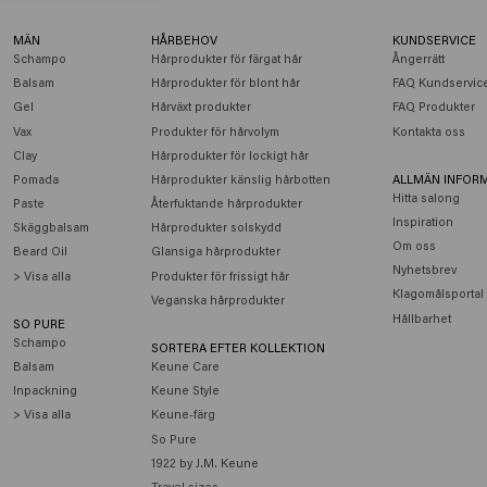
MÄN
HÅRBEHOV
KUNDSERVICE
Schampo
Hårprodukter för färgat hår
Ångerrätt
Balsam
Hårprodukter för blont hår
FAQ Kundservic
Gel
Hårväxt produkter
FAQ Produkter
Vax
Produkter för hårvolym
Kontakta oss
Clay
Hårprodukter för lockigt hår
Pomada
Hårprodukter känslig hårbotten
ALLMÄN INFOR
Hitta salong
Paste
Återfuktande hårprodukter
Inspiration
Skäggbalsam
Hårprodukter solskydd
Om oss
Beard Oil
Glansiga hårprodukter
Nyhetsbrev
> Visa alla
Produkter för frissigt hår
Klagomålsportal
Veganska hårprodukter
Hållbarhet
SO PURE
Schampo
SORTERA EFTER KOLLEKTION
Balsam
Keune Care
Inpackning
Keune Style
> Visa alla
Keune-färg
So Pure
1922 by J.M. Keune
Travel sizes