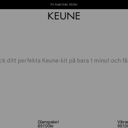
Fri frakt från 450kr
äck ditt perfekta Keune-kit på bara 1 minut och f
Glanspaket
Vibra
897.00kr
997.0