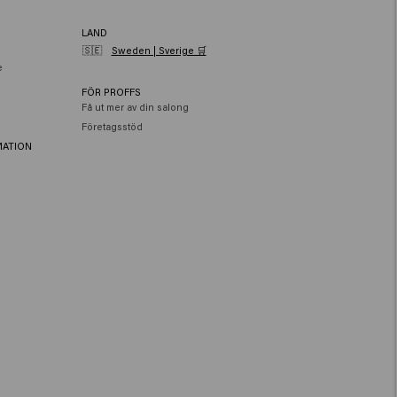
LAND
🇸🇪
Sweden | Sverige 🛒
e
FÖR PROFFS
Få ut mer av din salong
Företagsstöd
MATION