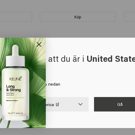
Köp
t verkar som att du är i
United Stat
 America
a på Gå eller välj din plats nedan
Gå

United States of America 🛒