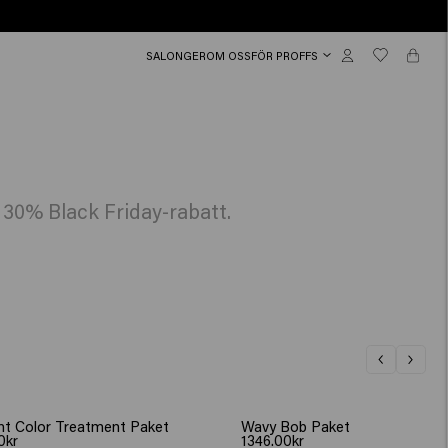
SALONGER
OM OSS
FÖR PROFFS
å 30% Black Friday-rabatt.
nt Color Treatment Paket
Wavy Bob Paket
0kr
1346.00kr