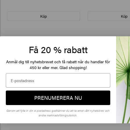
Köp
Köp
Få 20 % rabatt
De
Anmäl dig till nyhetsbrevet och få rabatt när du handlar för
of
450 kr eller mer. Glad shopping!
Klick
PRENUMERERA NU
🇺
Genom att fylla in din e-postadress godkänner du att ta emot vårt nyhetsbrev och
andra marknadsföringsutskick.