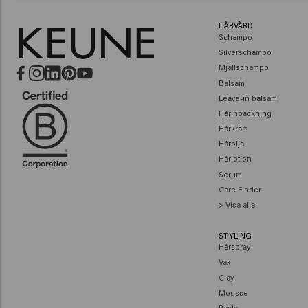
HÅRVÅRD
Schampo
Silverschampo
Mjällschampo
Balsam
Leave-in balsam
Hårinpackning
Hårkräm
Hårolja
Hårlotion
Serum
Care Finder
> Visa alla
STYLING
Hårspray
Vax
Clay
Mousse
Paste