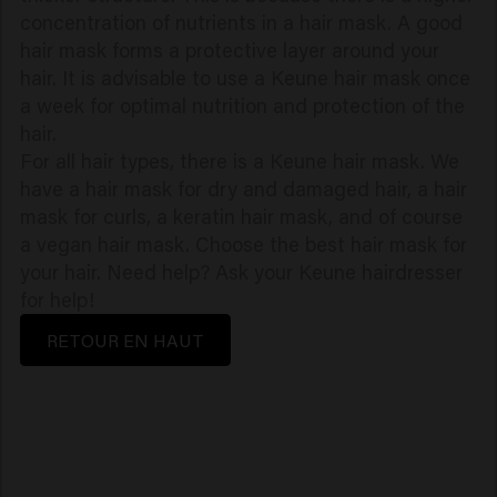
concentration of nutrients in a hair mask. A good
hair mask forms a protective layer around your
hair. It is advisable to use a Keune hair mask once
a week for optimal nutrition and protection of the
hair.
For all hair types, there is a Keune hair mask. We
have a hair mask for dry and damaged hair, a hair
mask for curls, a keratin hair mask, and of course
a vegan hair mask. Choose the best hair mask for
your hair. Need help? Ask your Keune hairdresser
for help!
RETOUR EN HAUT