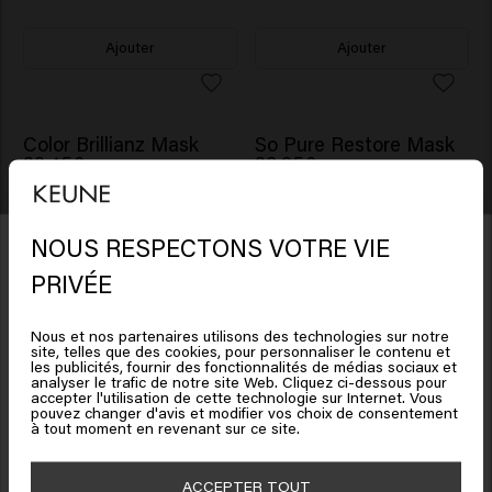
Ajouter
Ajouter
Color Brillianz Mask
So Pure Restore Mask
33.45€
38.95€
NOUS RESPECTONS VOTRE VIE
Ajouter
Ajouter
Il semble que vous soyez en
PRIVÉE
United States of America
Nous et nos partenaires utilisons des technologies sur notre
Radiant Gloss Mask
Color Brillianz Mask -
site, telles que des cookies, pour personnaliser le contenu et
54.95€
travel size
Cliquez sur Aller ou choisissez votre emplacement ci-
les publicités, fournir des fonctionnalités de médias sociaux et
13.95€
analyser le trafic de notre site Web. Cliquez ci-dessous pour
dessous
accepter l'utilisation de cette technologie sur Internet. Vous
pouvez changer d'avis et modifier vos choix de consentement
Bénéficiez de 10% de réduction !
à tout moment en revenant sur ce site.
Ajouter
Ajouter
Inscrivez-vous à la newsletter et recevez une réduction de 10 % sur votre
🇺🇸
United States of America 🛒
commande, des offres spéciales et des mises à jour capillaires.
ACCEPTER TOUT