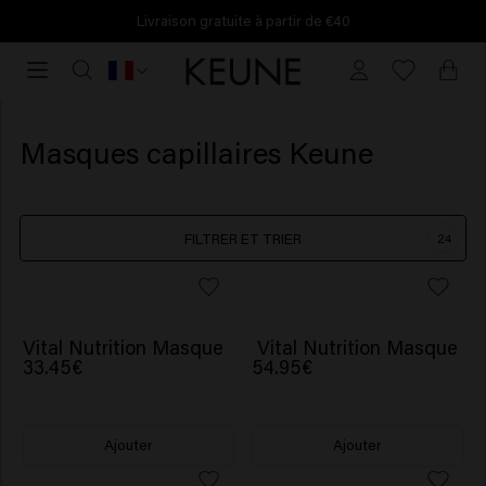
Livraison gratuite à partir de €40
Livraison
gratuite
à
partir
Masques capillaires Keune
de
€40
FILTRER ET TRIER
24
Vital Nutrition Masque
Vital Nutrition Masque
33.45€
54.95€
Ajouter
Ajouter