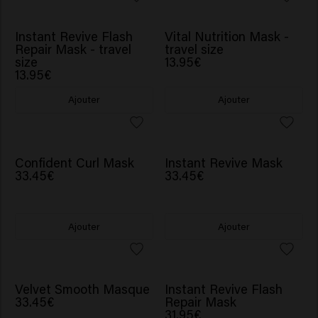
NOUVEAU
Instant Revive Flash
Vital Nutrition Mask -
Repair Mask - travel
travel size
size
13.95€
13.95€
Ajouter
Ajouter
NOUVEAU
Confident Curl Mask
Instant Revive Mask
33.45€
33.45€
Ajouter
Ajouter
BESTSELLER
Velvet Smooth Masque
Instant Revive Flash
33.45€
Repair Mask
31.95€