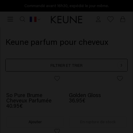
Commandé avant 16h30, expédié le jour même.
Commandé
avant
16h30,
expédié
Keune parfum pour cheveux
le
jour
même.
FILTRER ET TRIER
3
NOUVEAU
So Pure Brume
Golden Gloss
Cheveux Parfumée
36.95€
40.95€
Ajouter
En rupture de stock