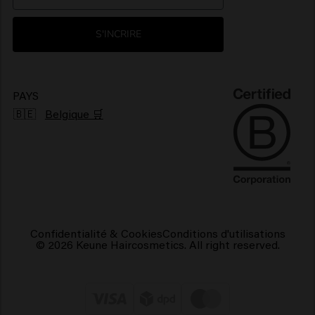
Environnement
Produits pour cheveux brillants
S'INCRIRE
Produits pour cheveux frisés
Produits capillaires végétaliens
PAYS
🇧🇪
Belgique 🛒
Confidentialité & Cookies
Conditions d'utilisations
© 2026 Keune Haircosmetics. All right reserved.