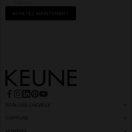
homme.
ACHETEZ MAINTENANT
SOIN DES CHEVEUX
Shampoing
COIFFURE
Laque
Shampoing argent
HOMMES