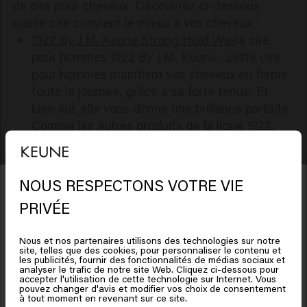
de cire pour cheveux. Découvrez ci-dessous
quelle cire convient le mieux à vos cheveux :
1922 By J.M. Keune Strong Hold Wax
la cire
pour hommes 1922 By J.M. Keune : cette cire
pour hommes maintient vos cheveux en forme
toute la journée, grâce à sa forte tenue. Et
bien sûr, elle vous donne une brillance parfaite.
Comme les autres produits de la ligne 1922,
cette formule contient de la créatine - pour
nourrir et renforcer vos cheveux.
Air Wax
: il s'agit d'une cire légère en spray.
NOUS RESPECTONS VOTRE VIE
Elle consiste en une formule ultra-fine et non
Il semble que vous soyez en
PRIVÉE
grasse qui ajoute une touche aérienne de
United States of America
texture et de définition à vos cheveux. Elle
Nous et nos partenaires utilisons des technologies sur notre
offre une brillance naturelle et convient à
site, telles que des cookies, pour personnaliser le contenu et
Cliquez sur Aller ou choisissez votre emplacement ci-
les publicités, fournir des fonctionnalités de médias sociaux et
toutes les longueurs et à tous les types de
analyser le trafic de notre site Web. Cliquez ci-dessous pour
dessous
cheveux.
accepter l'utilisation de cette technologie sur Internet. Vous
pouvez changer d'avis et modifier vos choix de consentement
Bénéficiez de 10% de réduction !
Top Form
: c'est une crème de cire
à tout moment en revenant sur ce site.