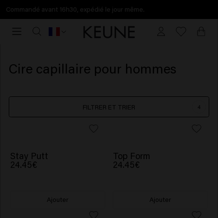
Livraison gratuite à partir de €40
Livraison
gratuite
à
partir
Cire capillaire pour hommes
de
€40
FILTRER ET TRIER
4
Stay Putt
Top Form
24.45€
24.45€
Ajouter
Ajouter