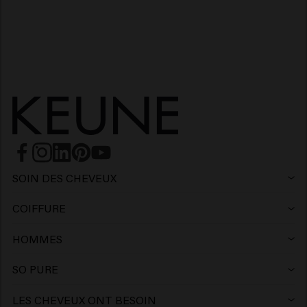
SOIN DES CHEVEUX
Shampoing
COIFFURE
Laque
Shampoing argent
HOMMES
Shampoing
Cire
Shampoing antipelliculaire
SO PURE
Shampoing
Après-shampooing
Argile
Après-shampoing
LES CHEVEUX ONT BESOIN