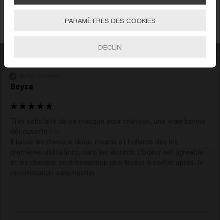
Aller
Reviewer didn't leave any comments
PARAMÈTRES DES COOKIES
S'INCRIRE
DÉCLIN
Verified Customer
Beyza
Très satisfaite de ce masque pour cheveux, une vraie bonne 
découverte ! ✨

Il laisse les cheveux doux, nourris et brillants dès les 
premières utilisations, sans les alourdir. L’odeur est agréable 
et les cheveux sont beaucoup plus faciles à coiffer après. Je 
recommande sans hésiter 