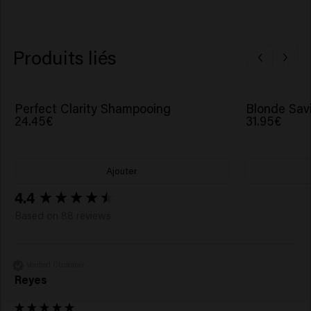
Trideceth-6, Trideceth-12, Phenoxyethanol, Benzoic
Acid, Potassium Sorbate, Hydrolyzed Pearl, Maris Sal
(Sea Salt).
Produits liés
Perfect Clarity Shampooing
Blonde Sav
24.45€
31.95€
Ajouter
New content loaded
4.4
Based on 88 reviews
Verified Customer
Reyes