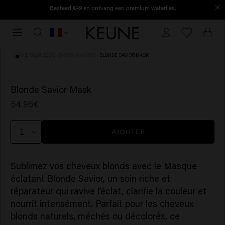
Besteed €49 en ontvang een premium waterfles.
Dépensez 49 € et recevez une gourde premium.
Commandé avant 16h30, expédié le jour même.
Commandé
avant
16h30,
HOME
/
SOIN DES CHEVEUX
/
MASQUE
/
BLONDE SAVIOR MASK
expédié
le
(88)
jour
Blonde Savior Mask
même.
54.95€
AJOUTER
Sublimez vos cheveux blonds avec le Masque
éclatant Blonde Savior, un soin riche et
réparateur qui ravive l’éclat, clarifie la couleur et
nourrit intensément. Parfait pour les cheveux
blonds naturels, méchés ou décolorés, ce