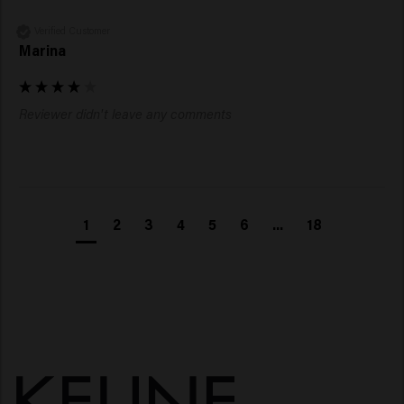
Verified Customer
Marina
Reviewer didn't leave any comments
1
2
3
4
5
6
...
18