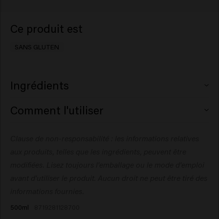
Ce produit est
SANS GLUTEN
Ingrédients
Aqua (Water), Cetearyl Alcohol, Behentrimonium
Comment l'utiliser
Chloride, Glycerin, Cetrimonium Chloride,
Amodimethicone, Behenamidopropyl Dimethylamine,
Appliquez sur les cheveux préalablement lavés, massez
Clause de non-responsabilité : les informations relatives
Isopropyl Alcohol, Glycolic Acid, Creatine, Panthenol,
doucement et insistez sur les longueurs et les pointes.
Parfum (Fragrance), Polyquaternium-37, Propylene
aux produits, telles que les ingrédients, peuvent être
Laissez agir pendant 3 à 5 minutes, puis rincez
Glycol Dicaprylate/Dicaprate, Sodium Benzoate,
abondamment.
modifiées. Lisez toujours l'emballage ou le mode d'emploi
Hydrolyzed Vegetable Protein PG-Propyl Silanetriol,
avant d'utiliser le produit. Aucun droit ne peut être tiré des
Guar Hydroxypropyltrimonium Chloride, Lactic Acid,
informations fournies.
Hydroxypropyl Starch Phosphate,
500ml
8719281128700
Polyacrylamidopropyltrimonium Chloride, PPG-1