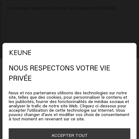
Ce masque laisse les cheveux très souples et brillants. 
Verified Customer
Rosalinda
NOUS RESPECTONS VOTRE VIE
Il semble que vous soyez en
PRIVÉE
Je l'adore. Super produit et très bon parfum.
United States of America
Nous et nos partenaires utilisons des technologies sur notre
site, telles que des cookies, pour personnaliser le contenu et
Cliquez sur Aller ou choisissez votre emplacement ci-
les publicités, fournir des fonctionnalités de médias sociaux et
analyser le trafic de notre site Web. Cliquez ci-dessous pour
dessous
accepter l'utilisation de cette technologie sur Internet. Vous
pouvez changer d'avis et modifier vos choix de consentement
Bénéficiez de 10% de réduction !
Verified Customer
à tout moment en revenant sur ce site.
Christel
Inscrivez-vous à la newsletter et recevez une réduction de 10 % sur votre
🇺🇸
United States of America 🛒
commande, des offres spéciales et des mises à jour capillaires.
ACCEPTER TOUT