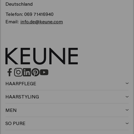
Deutschland
Telefon: 069 71416940
Email:
info.de@keune.com
HAARPFLEGE
Shampoo
HAARSTYLING
Haarspray
Silbershampoo
MEN
Shampoo
Wax
Anti-schuppen shampoo
SO PURE
Shampoo
Conditioner
Clay
Conditioner