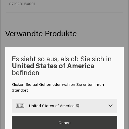
8719281134091
Velvet Cloud (Reisegröße)
Vor Gebrauch gut schütteln, Velvet Cloud in die
Verwandte Produkte
Handfläche geben und die Hände aneinander reiben,
um den Schaum gleichmäßig im feuchten Haar zu
verteilen.
Refresh Geschenkset
Stylen Sie Ihr Haar nach Wunsch. Verwenden Sie
Es sieht so aus, als ob Sie sich in
einen Föhn, um mehr Volumen zu erzeugen.
United States of America
befinden
New content loaded
4.7
Klicken Sie auf Gehen oder wählen Sie unten Ihren
Based on 3 reviews
Standort
🇺🇸
United States of America 🛒
Verified Customer
Anjs
Gehen