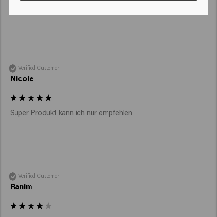
Bin begeistert, kann ich nur empfehlen.
Verified Customer
Nicole
Super Produkt kann ich nur empfehlen 
Verified Customer
Ranim