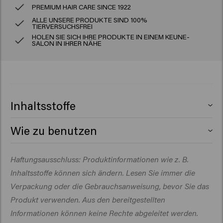
PREMIUM HAIR CARE SINCE 1922
ALLE UNSERE PRODUKTE SIND 100%
TIERVERSUCHSFREI
HOLEN SIE SICH IHRE PRODUKTE IN EINEM KEUNE-
SALON IN IHRER NÄHE
Inhaltsstoffe
Wie zu benutzen
Haftungsausschluss: Produktinformationen wie z. B.
Auf das feuchte Haar auftragen, aufschäumen und
Inhaltsstoffe können sich ändern. Lesen Sie immer die
Verpackung oder die Gebrauchsanweisung, bevor Sie das
Produkt verwenden. Aus den bereitgestellten
Auf das gewaschene Haar auftragen, 1–3 Minuten
Informationen können keine Rechte abgeleitet werden.