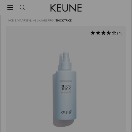
HOME
/
HAARSTYLING
/
HAARSPRAY
/
THICK TRICK
(71)