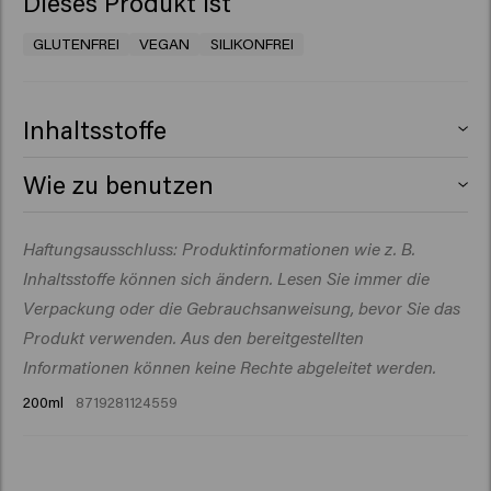
Dieses Produkt ist
GLUTENFREI
VEGAN
SILIKONFREI
Inhaltsstoffe
Aqua (Water), PEG-40 Hydrogenated Castor Oil,
Wie zu benutzen
Hydrolyzed Corn Starch, Polyimide-1, Propanediol, PVP,
Phenoxyethanol, Parfum (Fragrance), Dipropylene
1. Vor Gebrauch gut schütteln, um eine gleichmäßige
Haftungsausschluss: Produktinformationen wie z. B.
Glycol, Polyquaternium-4, Arginine, Glucose, Panthenol,
Verteilung der Wirkstoffe zu gewährleisten.
Ethylhexylglycerin, Citric Acid, Hydrolyzed Pea Protein,
Inhaltsstoffe können sich ändern. Lesen Sie immer die
2.
Aus 15 cm Entfernung direkt auf das
Hydrolyzed Vegetable Protein, Potassium Sorbate,
handtuchtrockene Haar auftragen.
Verpackung oder die Gebrauchsanweisung, bevor Sie das
Sodium Benzoate, Amyl Salicylate.
3. Für gezieltes Volumen am Ansatz aufsprühen.
Produkt verwenden. Aus den bereitgestellten
Verwenden Sie einen Haartrockner, um Ihr Haar wie
Informationen können keine Rechte abgeleitet werden.
gewünscht zu stylen.
200ml
8719281124559