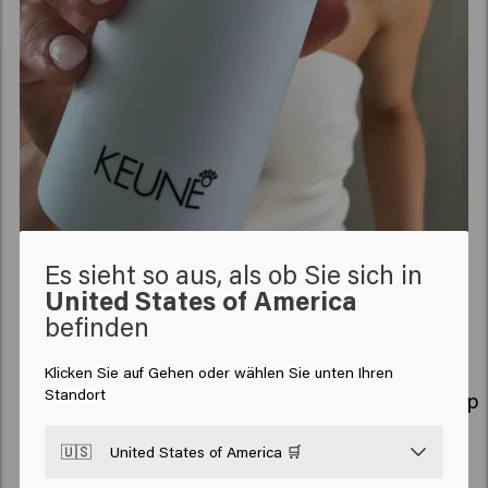
Es sieht so aus, als ob Sie sich in
United States of America
Related products
befinden
Klicken Sie auf Gehen oder wählen Sie unten Ihren
Standort
Stardust
Get A Grip
🇺🇸
United States of America 🛒
New content loaded