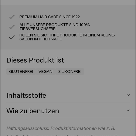
PREMIUM HAIR CARE SINCE 1922
ALLE UNSERE PRODUKTE SIND 100%
TIERVERSUCHSFREI
HOLEN SIE SICH IHRE PRODUKTE IN EINEM KEUNE-
SALON IN IHRER NÄHE
Dieses Produkt ist
GLUTENFREI
VEGAN
SILIKONFREI
Inhaltsstoffe
Aqua (Water), Kaolin, Cetearyl Alcohol, Ricinus
Wie zu benutzen
Communis (Castor) Seed Oil, Candelilla Cera (Euphorbia
Cerifera (Candelilla) Wax), Octyldodecanol,
Eine kleine Menge in den Händen verreiben, dann leicht
Haftungsausschluss: Produktinformationen wie z. B.
Butyrospermum Parkii (Shea) Butter, Parfum
in trockenes Haar einarbeiten.
(Fragrance), Ceteareth-20, PVP, Maltodextrin,