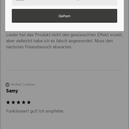
Verified Customer
Tanja
Gehen
Leider hat das Produkt nicht den gewünschten Effekt erzielt, 
aber vielleicht habe ich es falsch angewendet. Muss den 
nächsten Friseurbesuch abwarten. 
Verified Customer
Samy
Funktioniert gut! Ich empfehle.