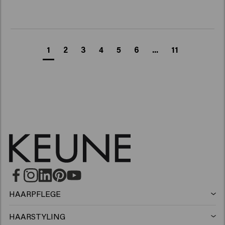
1
2
3
4
5
6
...
11
HAARPFLEGE
Shampoo
HAARSTYLING