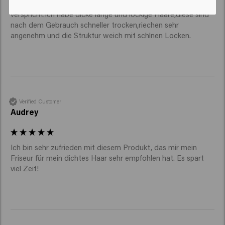
Ich bin begeistert,das Produkt"Rush Hour" hält was es 
verspricht.Ich habe dicke lange und lockige Haare,diese sind 
nach dem Gebrauch schneller trocken,riechen sehr 
angenehm und die Struktur weich mit schlnen Locken.
Verified Customer
Audrey
Ich bin sehr zufrieden mit diesem Produkt, das mir mein 
Friseur für mein dichtes Haar sehr empfohlen hat. Es spart 
viel Zeit!