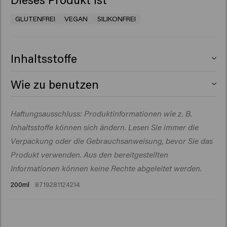
GLUTENFREI
VEGAN
SILIKONFREI
Inhaltsstoffe
Aqua (Water), Gedenatureerde alcohol, Citroenzuur,
Wie zu benutzen
PEG-40 Gehydrogeneerde castorolie, Arginine, Glucose,
Panthenol, Polyquaternium-11, Natriumbenzoaat,
Vor Gebrauch schütteln. Vom Ansatz bis zu den Spitzen
Haftungsausschluss: Produktinformationen wie z. B.
Parfum (geur), Dipropyleenglycol, PEG-15
ins feuchte Haar sprühen, anschließend föhnen. Bei
Cocopolyamine, CI 77891/Titaandioxide, Mica, Tinoxide,
Inhaltsstoffe können sich ändern. Lesen Sie immer die
dickerem oder längerem Haar etwas mehr verwenden.
Amylsalicylaat, Linalylacetaat.
Verpackung oder die Gebrauchsanweisung, bevor Sie das
Produkt verwenden. Aus den bereitgestellten
Informationen können keine Rechte abgeleitet werden.
200ml
8719281124214