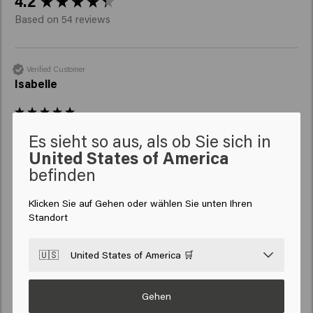
4.2
Based on 54 reviews
Verified Customer
Isabelle
Geniale Produkte. Beschleunigt das Trocknen und fühlt sich 
Es sieht so aus, als ob Sie sich in
definitiv versiegelnd und schützend an, ohne mein feineres 
United States of America
Haar zu beschweren!
befinden
Klicken Sie auf Gehen oder wählen Sie unten Ihren
Standort
🇺🇸
United States of America 🛒
Verified Customer
Anonym
Gehen