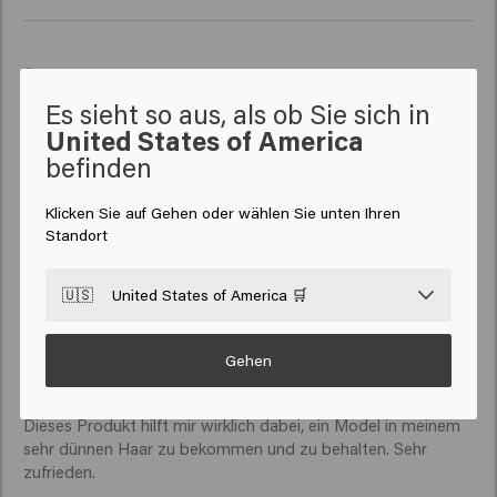
Verified Customer
Mariia
Es sieht so aus, als ob Sie sich in
United States of America
befinden
Super
Klicken Sie auf Gehen oder wählen Sie unten Ihren
Standort
🇺🇸
United States of America 🛒
Verified Customer
H
Gehen
Dieses Produkt hilft mir wirklich dabei, ein Model in meinem 
sehr dünnen Haar zu bekommen und zu behalten. Sehr 
zufrieden. 