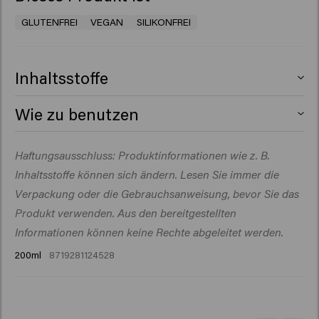
GLUTENFREI
VEGAN
SILIKONFREI
Inhaltsstoffe
Aqua (Water), Magnesium Sulfate, PEG-40
Wie zu benutzen
Hydrogenated Castor Oil, Dipropylene Glycol,
Phenoxyethanol, Citric Acid, PVP, Parfum (Fragrance),
Haftungsausschluss: Produktinformationen wie z. B.
Arginine, Glucose, Maris Sal (Sea Salt), Panthenol,
Ethylhexylglycerin, Hydrolyzed Pea Protein, Hydrolyzed
Inhaltsstoffe können sich ändern. Lesen Sie immer die
Vegetable Protein, Potassium Sorbate, Sodium
Verpackung oder die Gebrauchsanweisung, bevor Sie das
Benzoate, Amyl Salicylate.
Produkt verwenden. Aus den bereitgestellten
Informationen können keine Rechte abgeleitet werden.
200ml
8719281124528