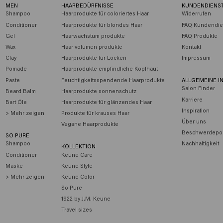
MEN
HAARBEDÜRFNISSE
KUNDENDIENS
Shampoo
Haarprodukte für coloriertes Haar
Widerrufen
Conditioner
Haarprodukte für blondes Haar
FAQ Kundendie
Gel
Haarwachstum produkte
FAQ Produkte
Wax
Haar volumen produkte
Kontakt
Clay
Haarprodukte für Locken
Impressum
Pomade
Haarprodukte empfindliche Kopfhaut
Paste
Feuchtigkeitsspendende Haarprodukte
ALLGEMEINE I
Salon Finder
Beard Balm
Haarprodukte sonnenschutz
Karriere
Bart Öle
Haarprodukte für glänzendes Haar
Inspiration
> Mehr zeigen
Produkte für krauses Haar
Über uns
Vegane Haarprodukte
Beschwerdepor
SO PURE
Shampoo
Nachhaltigkeit
KOLLEKTION
Conditioner
Keune Care
Maske
Keune Style
> Mehr zeigen
Keune Color
So Pure
1922 by J.M. Keune
Travel sizes