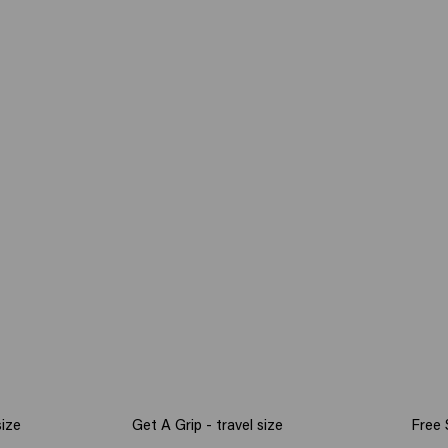
size
Get A Grip - travel size
Free S