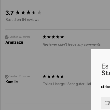
New content loaded
3.7
Based on 64 reviews
Verified Customer
Aránzazu
Reviewer didn't leave any comments
Es 
St
Verified Customer
Kamile
Tolles Haargel! Sehr guter Halt, während
Klick
🇺