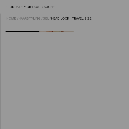
PRODUKTE
GIFTS
QUIZ
SUCHE
HOME
/
HAARSTYLING
/
GEL
/
HEAD LOCK - TRAVEL SIZE