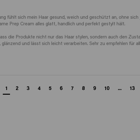
ung fühlt sich mein Haar gesund, weich und geschützt an, ohne sich 
e Prep Cream alles glatt, handlich und perfekt gestylt hält.

dass die Produkte nicht nur das Haar stylen, sondern auch den Zusta
 glänzend und lässt sich leicht verarbeiten. Sehr zu empfehlen für all
1
2
3
4
5
6
7
8
9
10
...
13