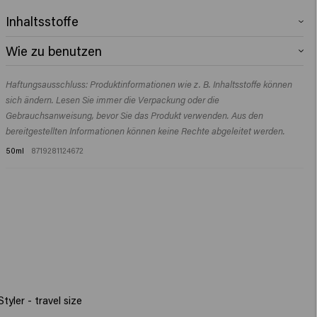
Inhaltsstoffe
Aqua (Water), Polyquaternium-11, Phenoxyethanol, Carbomer, Sodium
Wie zu benutzen
Hydroxide, PEG-40 Hydrogenated Castor Oil, Ethylhexylglycerin, Parfum
(Fragrance), Dipropylene Glycol, Tetrasodium EDTA, Caprylyl Glycol,
In feuchtes oder trockenes Haar kneten. Föhnen für eine natürlich wirkende
Acetyl Cedrene, Linalyl Acetate, Menthol, Tetramethyl
Haftungsausschluss: Produktinformationen wie z. B. Inhaltsstoffe können
Definition.
Acetyloctahydronaphthalenes.
sich ändern. Lesen Sie immer die Verpackung oder die
Gebrauchsanweisung, bevor Sie das Produkt verwenden. Aus den
bereitgestellten Informationen können keine Rechte abgeleitet werden.
50ml
8719281124672
tyler - travel size