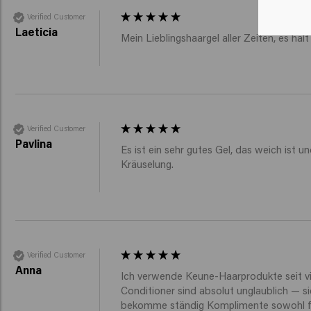
Verified Customer
Laeticia
Mein Lieblingshaargel aller Zeiten, es h
Verified Customer
Pavlina
Es ist ein sehr gutes Gel, das weich ist un
Kräuselung. 
Verified Customer
Anna
Ich verwende Keune-Haarprodukte seit vi
Conditioner sind absolut unglaublich — s
bekomme ständig Komplimente sowohl für 