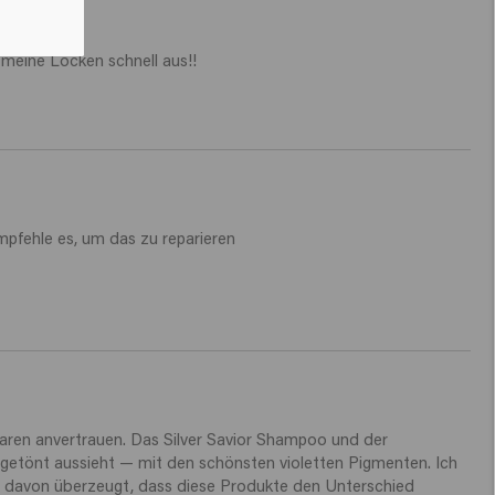
 meine Locken schnell aus!! 
empfehle es, um das zu reparieren

aren anvertrauen. Das Silver Savior Shampoo und der 
 getönt aussieht — mit den schönsten violetten Pigmenten. Ich 
t davon überzeugt, dass diese Produkte den Unterschied 