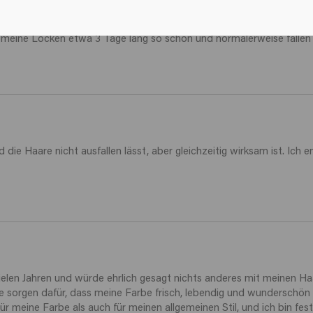
ält meine Locken etwa 3 Tage lang so schön und normalerweise fallen
d die Haare nicht ausfallen lässt, aber gleichzeitig wirksam ist. Ich 
elen Jahren und würde ehrlich gesagt nichts anderes mit meinen Ha
ie sorgen dafür, dass meine Farbe frisch, lebendig und wunderschön
meine Farbe als auch für meinen allgemeinen Stil, und ich bin fes