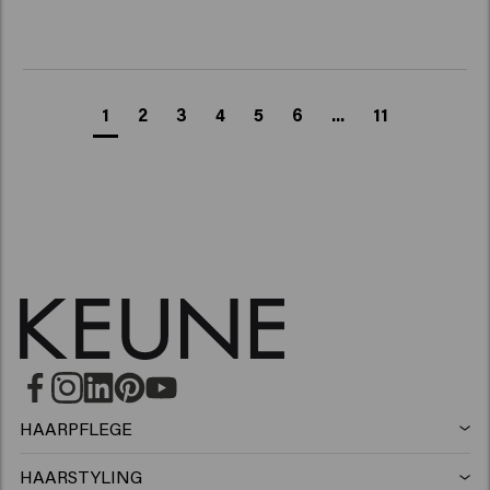
1
2
3
4
5
6
...
11
HAARPFLEGE
Shampoo
HAARSTYLING