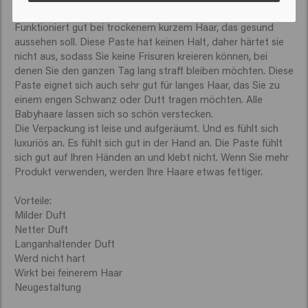
schönen und milden Duft, den Sie lange riechen können.

Funktioniert gut bei trockenem kurzem Haar, das gesund 
aussehen soll. Diese Paste hat keinen Halt, daher härtet sie 
nicht aus, sodass Sie keine Frisuren kreieren können, bei 
denen Sie den ganzen Tag lang straff bleiben möchten. Diese 
Paste eignet sich auch sehr gut für langes Haar, das Sie zu 
einem engen Schwanz oder Dutt tragen möchten. Alle 
Babyhaare lassen sich so schön verstecken.

Die Verpackung ist leise und aufgeräumt. Und es fühlt sich 
luxuriös an. Es fühlt sich gut in der Hand an. Die Paste fühlt 
sich gut auf Ihren Händen an und klebt nicht. Wenn Sie mehr 
Produkt verwenden, werden Ihre Haare etwas fettiger.

Vorteile:

Milder Duft

Netter Duft

Langanhaltender Duft

Werd nicht hart

Wirkt bei feinerem Haar

Neugestaltung
