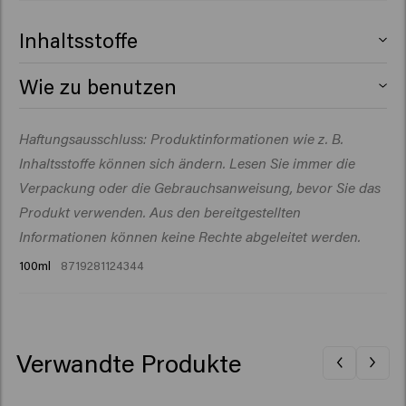
Inhaltsstoffe
Aqua (Water), Ceteareth-30, Paraffinum Liquidum
Wie zu benutzen
(Mineral Oil), Laureth-2, Ceteth-2, Synthetic Beeswax,
Alcohol Denat., VP/VA Copolymer, Paraffin, Sodium
Eine kleine Menge in den Händen verreiben, dann leicht
Haftungsausschluss: Produktinformationen wie z. B.
Benzoate, Sorbitol, Parfum (Fragrance), Citric Acid,
in feuchtes oder trockenes Haar einarbeiten.
Magnesium Sulfate, Dipropylene Glycol, Panthenol,
Inhaltsstoffe können sich ändern. Lesen Sie immer die
PEG-90M, Citrus Aurantium Bergamia (Bergamot) Peel
Verpackung oder die Gebrauchsanweisung, bevor Sie das
Oil, Geranyl Acetate, Limonene, Linalyl Acetate,
Produkt verwenden. Aus den bereitgestellten
Terpineol, Tetramethyl Acetyloctahydronaphthalenes
Informationen können keine Rechte abgeleitet werden.
100ml
8719281124344
Verwandte Produkte