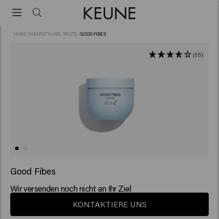
HOME
/
HAARSTYLING
/
PASTE
/
GOOD FIBES
(55)
Good Fibes
Wir versenden noch nicht an Ihr Ziel
KONTAKTIERE UNS