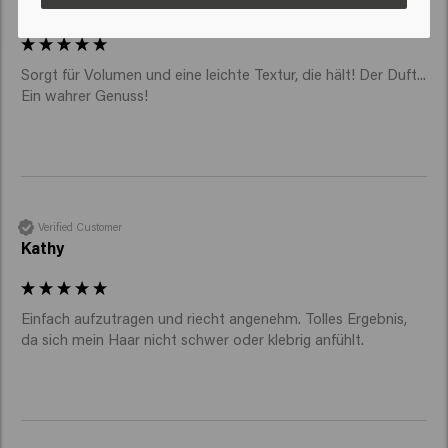
Stephen
Sorgt für Volumen und eine leichte Textur, die hält! Der Duft... 
Ein wahrer Genuss!
Verified Customer
Kathy
Einfach aufzutragen und riecht angenehm. Tolles Ergebnis, 
da sich mein Haar nicht schwer oder klebrig anfühlt.