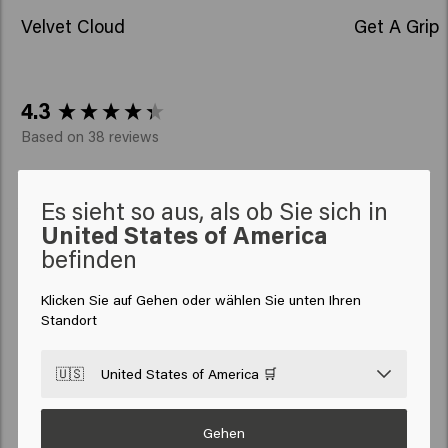
Velvet Cloud
Get A Grip
New content loaded
4.3
Based on 38 reviews
Es sieht so aus, als ob Sie sich in
Verified Customer
Archana
United States of America
befinden
Tolles Produkt! Verleiht meinen leblosen Haaren viel Volumen
Klicken Sie auf Gehen oder wählen Sie unten Ihren
Standort
🇺🇸
United States of America 🛒
Gehen
Verified Customer