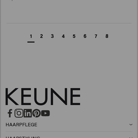
1
2
3
4
5
6
7
8
HAARPFLEGE
Shampoo