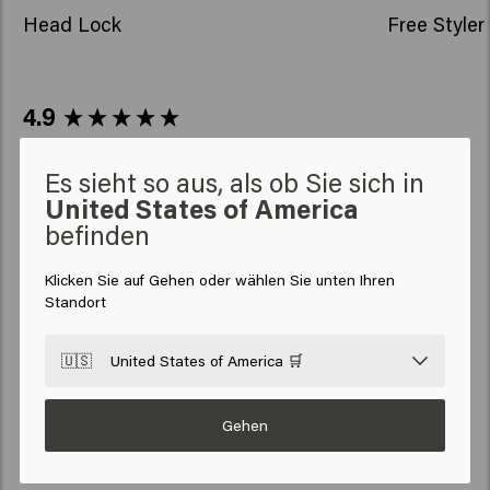
Head Lock
Free Styler
New content loaded
4.9
Based on 11 reviews
Es sieht so aus, als ob Sie sich in
United States of America
Verified Customer
befinden
K
Klicken Sie auf Gehen oder wählen Sie unten Ihren
Standort
❤️❤️❤️ Dieses Produkt hält mein Haar perfekt und ist sehr 
leicht. Hält meine Haare stundenlang gestrafft und dort, wo 
🇺🇸
United States of America 🛒
sie sein sollten 
Gehen