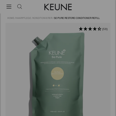
HOME
/
HAARPFLEGE
/
KONDITIONIERER
/
SO PURE RESTORE CONDITIONER REFILL
(59)