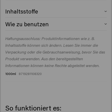
Inhaltsstoffe
Aqua (Water), Isopropyl Myristate, Cetearyl Alcohol,
Wie zu benutzen
Glycerin, Behentrimonium Chloride, Cetrimonium
Chloride, Cetyl Esters, Parfum (Fragrance), Betaine,
Auf frisch gewaschenes, handtuchtrockenes Haar
Haftungsausschluss: Produktinformationen wie z. B.
Butyrospermum Parkii (Shea) Butter, Citric Acid, Sodium
geben. Den Conditioner ein bis drei Minuten einwirken
Benzoate, Isopropyl Alcohol, Hydroxypropyl Starch
Inhaltsstoffe können sich ändern. Lesen Sie immer die
lassen. Gründlich ausspülen.
Phosphate, Tocopheryl Acetate, Opuntia Ficus-Indica
Verpackung oder die Gebrauchsanweisung, bevor Sie das
Stem Extract, Disodium Phosphate, Benzyl Salicylate,
Produkt verwenden. Aus den bereitgestellten
Citronellol, Hydroxycitronellal, Limonene, Linalool.
Informationen können keine Rechte abgeleitet werden.
1000ml
8719281108320
So funktioniert es: