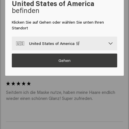
United States of America
Verified Customer
Cindy
befinden
Klicken Sie auf Gehen oder wählen Sie unten Ihren
Perfektes, leichtes Haargefühl! 
Standort
🇺🇸
United States of America 🛒
Gehen
Verified Customer
Lisa
Seitdem ich die Maske nutze, haben meine Haare endlich 
wieder einen schönen Glanz! Super zufrieden. 