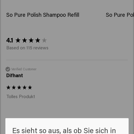
So Pure Polish Shampoo Refill
So Pure Pol
New content loaded
4.1
Based on 115 reviews
Verified Customer
Difhant
Tolles Produkt
Es sieht so aus, als ob Sie sich in