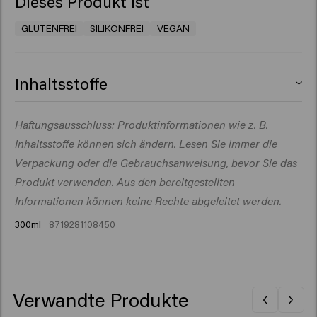
Dieses Produkt ist
GLUTENFREI
SILIKONFREI
VEGAN
Inhaltsstoffe
Aqua (Water), Cetearyl Alcohol, Behentrimonium
Haftungsausschluss: Produktinformationen wie z. B.
Chloride, Glycerin, Cetrimonium Chloride, Parfum
Inhaltsstoffe können sich ändern. Lesen Sie immer die
(Fragrance), Isopropyl Alcohol, Isopropyl Myristate,
Betaine, Sodium Benzoate, Lactic Acid, Butyrospermum
Verpackung oder die Gebrauchsanweisung, bevor Sie das
Parkii (Shea) Butter, Linum Usitatissimum (Linseed)
Produkt verwenden. Aus den bereitgestellten
Seed Extract, Salvia Hispanica Seed Extract, Benzyl
Informationen können keine Rechte abgeleitet werden.
Alcohol, Caprylic Acid, Xylitol, Benzyl Salicylate,
300ml
8719281108450
Citronellol, Hydroxycitronellal, Limonene, Linalool.
Verwandte Produkte