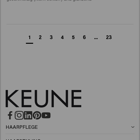
1
2
3
4
5
6
...
23
HAARPFLEGE
Shampoo