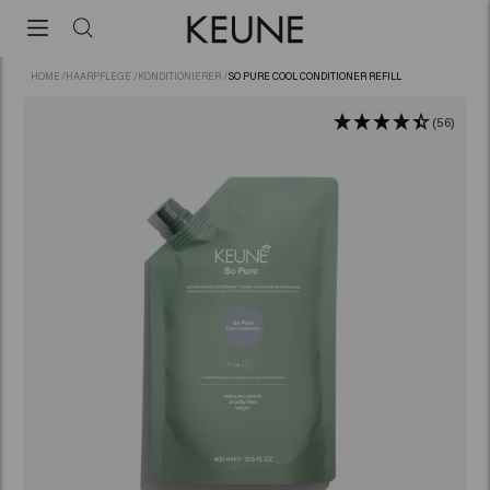
HOME
/
HAARPFLEGE
/
KONDITIONIERER
/
SO PURE COOL CONDITIONER REFILL
(56)