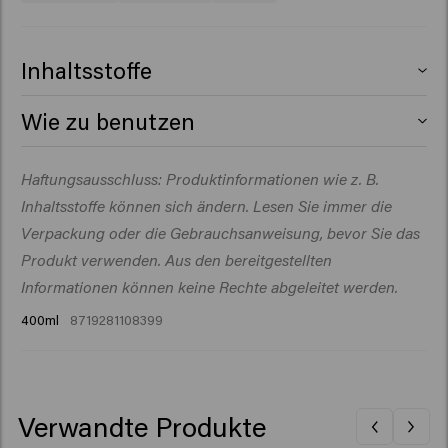
Inhaltsstoffe
Aqua (Water), Cetearyl Alcohol, Glycerin, Cetrimonium
Wie zu benutzen
Chloride, Behentrimonium Chloride, Betaine,
Butyrospermum Parkii (Shea) Butter, Polyquaternium-
Auf frisch gewaschenes, handtuchtrockenes Haar
Haftungsausschluss: Produktinformationen wie z. B.
37, Parfum (Fragrance), Propylene Glycol
geben. Die Pigmente ein bis drei Minuten einwirken
Dicaprylate/Dicaprate, Sodium Benzoate, Lactic Acid,
Inhaltsstoffe können sich ändern. Lesen Sie immer die
lassen. Gründlich ausspülen.
Isopropyl Alcohol, Hydroxypropyl Starch Phosphate,
Verpackung oder die Gebrauchsanweisung, bevor Sie das
Tocopheryl Acetate, Euterpe Oleracea Fruit Extract,
Produkt verwenden. Aus den bereitgestellten
PPG-1 Trideceth-6, Acid Violet 43, Isopropyl Myristate,
Informationen können keine Rechte abgeleitet werden.
Maltodextrin, Hydroxycitronellal, Limonene, Linalool.
400ml
8719281108399
Verwandte Produkte