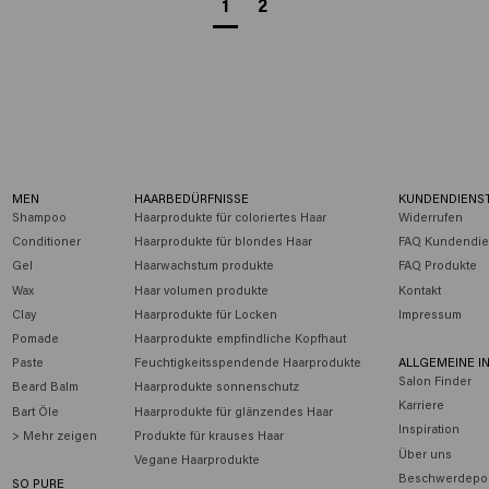
1
2
MEN
HAARBEDÜRFNISSE
KUNDENDIENS
Shampoo
Haarprodukte für coloriertes Haar
Widerrufen
Conditioner
Haarprodukte für blondes Haar
FAQ Kundendie
Gel
Haarwachstum produkte
FAQ Produkte
Wax
Haar volumen produkte
Kontakt
Clay
Haarprodukte für Locken
Impressum
Pomade
Haarprodukte empfindliche Kopfhaut
Paste
Feuchtigkeitsspendende Haarprodukte
ALLGEMEINE I
Salon Finder
Beard Balm
Haarprodukte sonnenschutz
Karriere
Bart Öle
Haarprodukte für glänzendes Haar
Inspiration
> Mehr zeigen
Produkte für krauses Haar
Über uns
Vegane Haarprodukte
Beschwerdepor
SO PURE