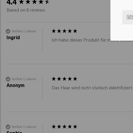
4.4
Based on 8 reviews
🇺
Verified Customer
Ingrid
Ich habe dieses Produkt für meine Enkelin 
Verified Customer
Anonym
Verified Customer
Sophie