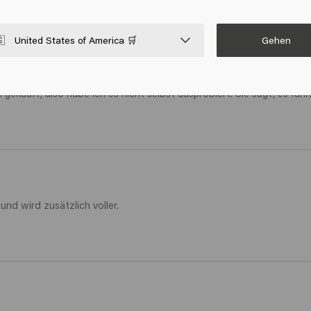
Gehen

United States of America 🛒
gekauft, also habe ich es nicht selbst ausprobiert. Sie sagt, es fühl