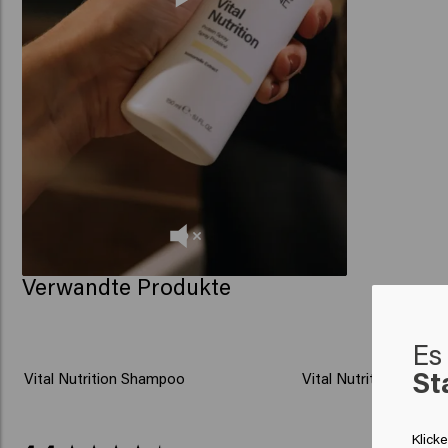
Verwandte Produkte
Es 
St
Vital Nutrition Shampoo
Vital Nutrition Condit
Klick
New content loaded