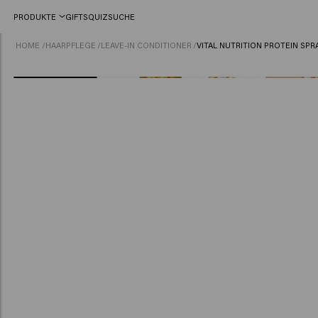
PRODUKTE
GIFTS
QUIZ
SUCHE
HOME
/
HAARPFLEGE
/
LEAVE-IN CONDITIONER
/
VITAL NUTRITION PROTEIN SPR