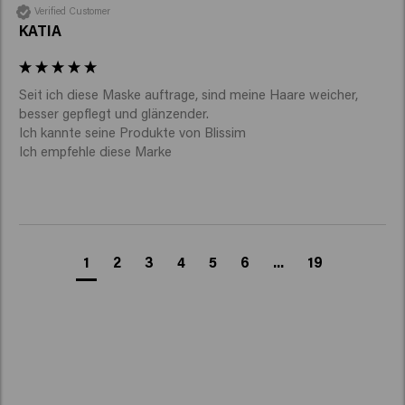
Verified Customer
KATIA
Seit ich diese Maske auftrage, sind meine Haare weicher, 
besser gepflegt und glänzender. 

Ich kannte seine Produkte von Blissim 

Ich empfehle diese Marke 
1
2
3
4
5
6
...
19