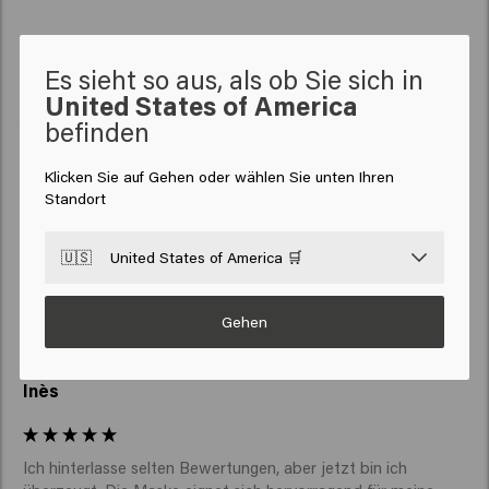
Es sieht so aus, als ob Sie sich in
United States of America
befinden
Verified Customer
Isabel
Klicken Sie auf Gehen oder wählen Sie unten Ihren
Standort
Ich mag es wirklich, wie es meine Haare hinterlässt.
🇺🇸
United States of America 🛒
Gehen
Verified Customer
Inès
Ich hinterlasse selten Bewertungen, aber jetzt bin ich 