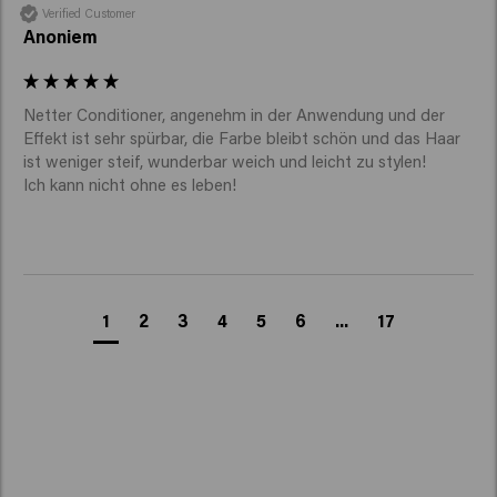
und spülen Sie es gründlich aus.
Verified Customer
Kann ich die Silberspülung auch auf
Anoniem
trockenem Haar anwenden?
Nein, die Silberspülung sollte auf gewaschenem,
Netter Conditioner, angenehm in der Anwendung und der 
feuchtem Haar angewendet werden. So können sich die
Effekt ist sehr spürbar, die Farbe bleibt schön und das Haar 
pflegenden Inhaltsstoffe und violetten Pigmente
ist weniger steif, wunderbar weich und leicht zu stylen!

besser im Haar verteilen.
1
2
3
4
5
6
...
17