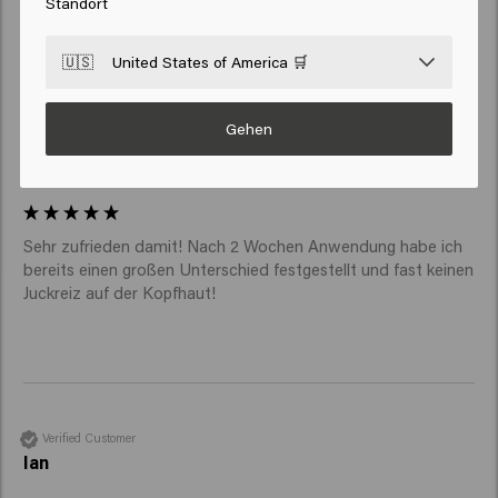
Standort
🇺🇸
United States of America 🛒
Gehen
Verified Customer
Nathalie
Sehr zufrieden damit! Nach 2 Wochen Anwendung habe ich 
bereits einen großen Unterschied festgestellt und fast keinen 
Juckreiz auf der Kopfhaut!
Verified Customer
Ian