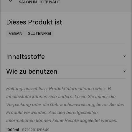
SALON IN IHRER NÄHE
Dieses Produkt ist
VEGAN
GLUTENFREI
Inhaltsstoffe
Aqua (Water), Cetearyl Alcohol, Glycerin, Isopropyl
Wie zu benutzen
Myristate, Stearamidopropyl Dimethylamine,
Cetrimonium Chloride, Behentrimonium Chloride, Citric
Auf das gewaschene Haar auftragen, 1–3 Minuten
Haftungsausschluss: Produktinformationen wie z. B.
Acid, Trideceth-9, Panthenol, Inulin, Sodium Benzoate,
einwirken lassen und gründlich ausspülen.
Butyrospermum Parkii (Shea) Butter, Isopropyl Alcohol,
Inhaltsstoffe können sich ändern. Lesen Sie immer die
PEG-5 Isononanoate, Allantoin, Polyquaternium-37,
Verpackung oder die Gebrauchsanweisung, bevor Sie das
Propylene Glycol Dicaprylate/ Dicaprate,
Produkt verwenden. Aus den bereitgestellten
Polyquaternium-10, Silicone Quaternium-18, Dipropylene
Informationen können keine Rechte abgeleitet werden.
Glycol, PPG-1 Trideceth-6, Trideceth-12, Trideceth-6,
1000ml
8719281128649