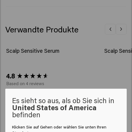
Boswellia Serrata Gum, Phenoxyethanol
Verwandte Produkte
Scalp Sensitive Serum
Scalp Sens
New content loaded
4.8
Based on 4 reviews
Es sieht so aus, als ob Sie sich in
Verified Customer
United States of America
Anonyme
befinden
Klicken Sie auf Gehen oder wählen Sie unten Ihren
Reviewer didn't leave any comments