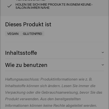
HOLEN SIE SICH IHRE PRODUKTE IN EINEM KEUNE-
SALON IN IHRER NÄHE
Dieses Produkt ist
VEGAN
GLUTENFREI
Inhaltsstoffe
Aqua (Water), Sodium Laureth Sulfate,
Wie zu benutzen
Cocamidopropyl Betaine, Propylene Glycol, Coco-
Aqua
(Water), Sodium Laureth Sulfate, Cocamidopropyl
Auf das feuchte Haar auftragen, aufschäumen und
Haftungsausschluss: Produktinformationen wie z. B.
Betaine, Coco-Glucoside, Glycerin, Decyl Glucoside,
gründlich ausspülen. Bei Bedarf wiederholen.
Propylene Glycol, Glycol Distearate, PEG-40
Inhaltsstoffe können sich ändern. Lesen Sie immer die
Hydrogenated Castor Oil, Glyceryl Laurate, Citric Acid,
Verpackung oder die Gebrauchsanweisung, bevor Sie das
Cetrimonium Chloride, Sodium Chloride, Sodium
Produkt verwenden. Aus den bereitgestellten
Benzoate, Parfum (Fragrance), Glyceryl Oleate,
Informationen können keine Rechte abgeleitet werden.