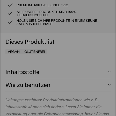
PREMIUM HAIR CARE SINCE 1922
ALLE UNSERE PRODUKTE SIND 100%
TIERVERSUCHSFREI
HOLEN SIE SICH IHRE PRODUKTE IN EINEM KEUNE-
SALON IN IHRER NÄHE
Dieses Produkt ist
VEGAN
GLUTENFREI
Inhaltsstoffe
Aqua (Water), Cocos Nucifera (Coconut) Oil,
Wie zu benutzen
Amodimethicone, Polyquaternium-37, Propylene Glycol
Dicaprylate/Dicaprate, Sodium Benzoate, PEG-40
Großzügig in das feuchte oder trockene Haar sprühen.
Haftungsausschluss: Produktinformationen wie z. B.
Hydrogenated Castor Oil, Stearyl Alcohol, PPG-1
Nicht ausspülen.
Trideceth-6, Dipropylene Glycol, Parfum (Fragrance),
Inhaltsstoffe können sich ändern. Lesen Sie immer die
Glycolic Acid, Cetearamidoethyldiethonium Succinoyl
Verpackung oder die Gebrauchsanweisung, bevor Sie das