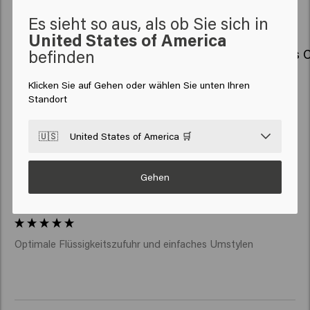
Verwandte Produkte
Es sieht so aus, als ob Sie sich in
United States of America
befinden
Long & Strong Serum
Luminous C
Klicken Sie auf Gehen oder wählen Sie unten Ihren
Standort
New content loaded
4.2
Based on 40 reviews
🇺🇸
United States of America 🛒
Gehen
Verified Customer
Myriam
Optimale Flüssigkeitszufuhr und einfaches Umstylen 