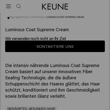
HOME
/
HAARPFLEGE
/
HAIR CREAM
/
LUMINOUS COAT SUPREME CREAM
(29)
Luminous Coat Supreme Cream
Wir versenden noch nicht an Ihr Ziel
KONTAKTIERE UNS
Die intensiv nährende Luminous Coat Supreme
Cream basiert auf unserer innovativen Fiber
Sealing Technologie, die die äußere
Schuppenschicht des Haares glättet, das Haar
schützt, konditioniert und ihm Geschmeidigkeit
sowie brillanten Glanz verleiht.
GENÄHRTES, GESUNDES HAAR