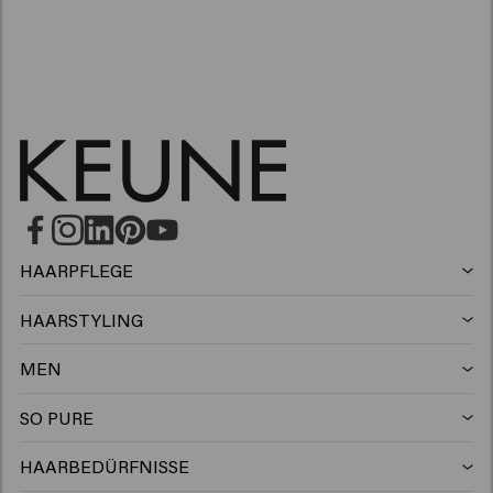
HAARPFLEGE
Shampoo
HAARSTYLING
Haarspray
Silbershampoo
MEN
Shampoo
Wax
Anti-schuppen shampoo
SO PURE
Shampoo
Conditioner
Clay
Conditioner
HAARBEDÜRFNISSE