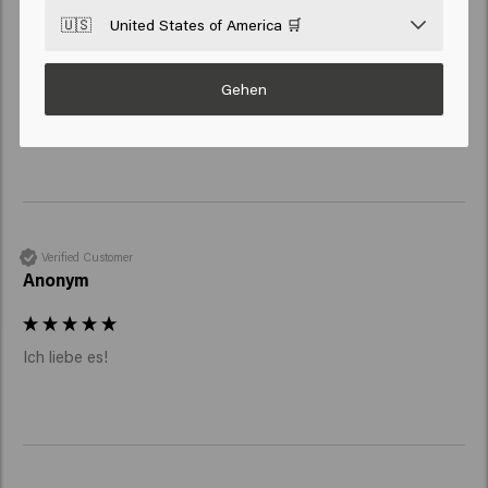
Verified Customer
🇺🇸
United States of America 🛒
Anonym
Gehen
Glänzende Produkte 
Verified Customer
Anonym
Ich liebe es! 