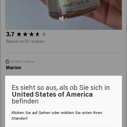
New content loaded
3.7
Based on 81 reviews
Verified Customer
Marion
Es sieht so aus, als ob Sie sich in
Sehr angenehmes Spray. Mein Locken sind definiert, alles ihn 
United States of America
föhnen
befinden
Klicken Sie auf Gehen oder wählen Sie unten Ihren
Standort