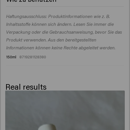
Dipropylene Glycol, Phenoxyethanol, Polysilicone-29,
PEG-40 Hydrogenated Castor Oil, Ethylhexylglycerin,
In das feuchte Haar sprühen und durch Föhnen
Haftungsausschluss: Produktinformationen wie z. B.
Panthenol, Parfum (Fragrance), CI 77891/Titanium
aktivieren. Wie gewünscht stylen.
Dioxide, Mica, Octenidine HCl, Tin Oxide,
Inhaltsstoffe können sich ändern. Lesen Sie immer die
Hexamethylindanopyran, Linalyl Acetate.
Verpackung oder die Gebrauchsanweisung, bevor Sie das
Produkt verwenden. Aus den bereitgestellten
Informationen können keine Rechte abgeleitet werden.
150ml
8719281128380
Real results