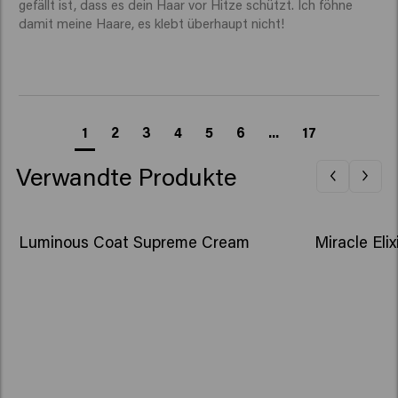
gefällt ist, dass es dein Haar vor Hitze schützt. Ich föhne 
damit meine Haare, es klebt überhaupt nicht!
1
2
3
4
5
6
...
17
Verwandte Produkte
Luminous Coat Supreme Cream
Miracle Elix