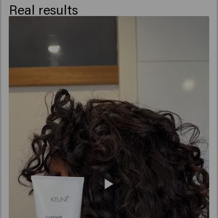
Phenoxyethanol , Cocamidopropyl Betaine , Rosa Canina
Real results
Fruit Extract , Palmitamidopropyltrimonium Chloride ,
Propylene Glycol , Benzyl Alcohol , Benzoic Acid ,
Tocopherol , Potassium Sorbate, Tetramethyl
Acetyloctahydronaphthalenes , Limonene , Linalool ,
Linalyl Acetate , Citrus Aurantium Peel Oil , Citronellol ,