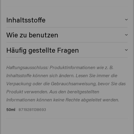
Inhaltsstoffe
Aqua (Water) , Cetearyl Alcohol , Glycerin ,
Wie zu benutzen
Behentrimonium Chloride , Dimethicone , Cetrimonium
Chloride , Behenamidopropyl Dimethylamine , Cetyl
Auf gewaschenes Haar auftragen. Mit einem Handtuch
Häufig gestellte Fragen
Esters , Parfum (Fragrance) , Amodimethicone , Lactic
überschüssiges Wasser entfernen, in Längen und
Acid , Isopropyl Alcohol , Butyrospermum Parkii (Shea)
Spitzen einmassieren und das Haar sanft entwirren.
Haftungsausschluss: Produktinformationen wie z. B.
Butter , Squalane , Sodium Benzoate ,
Polyacrylamidopropyltrimonium Chloride ,
Inhaltsstoffe können sich ändern. Lesen Sie immer die
Hydroxypropylgluconamide , Helianthus Annuus
Verpackung oder die Gebrauchsanweisung, bevor Sie das
(Sunflower) Seed Oil , Polyquaternium-37 , Dimethiconol
Produkt verwenden. Aus den bereitgestellten
, Propylene Glycol Dicaprylate/Dicaprate , Guar
Informationen können keine Rechte abgeleitet werden.
Hydroxypropyltrimonium Chloride ,
50ml
8719281138693
Hydroxypropylammonium Gluconate , Silicone
Quaternium-22 , Dipropylene Glycol , Polyglyceryl-3
Caprate , PPG-1 Trideceth-6 , Trideceth-12 ,