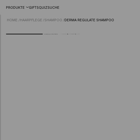
PRODUKTE
GIFTS
QUIZ
SUCHE
HOME
/
HAARPFLEGE
/
SHAMPOO
/
DERMA REGULATE SHAMPOO