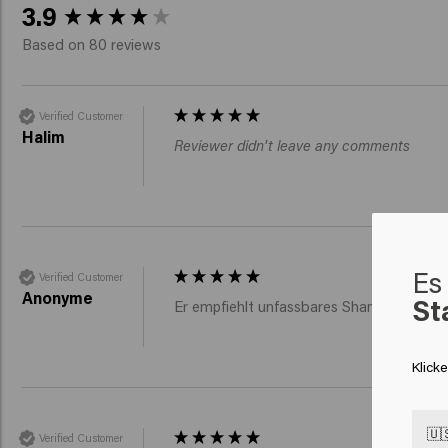
New content loaded
3.9
Based on 80 reviews
Verified Customer
Halim
Reviewer didn't leave any comments
Es 
Verified Customer
Anonyme
St
Er empfiehlt unfassbares Shampoonieren
Klick
🇺
Verified Customer