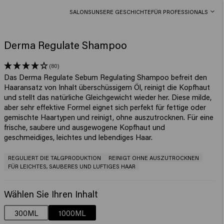
SALONS
UNSERE GESCHICHTE
FÜR PROFESSIONALS
Derma Regulate Shampoo
(80)
Das Derma Regulate Sebum Regulating Shampoo befreit den
Haaransatz von Inhalt überschüssigem Öl, reinigt die Kopfhaut
und stellt das natürliche Gleichgewicht wieder her. Diese milde,
aber sehr effektive Formel eignet sich perfekt für fettige oder
gemischte Haartypen und reinigt, ohne auszutrocknen. Für eine
frische, saubere und ausgewogene Kopfhaut und
geschmeidiges, leichtes und lebendiges Haar.
REGULIERT DIE TALGPRODUKTION
REINIGT OHNE AUSZUTROCKNEN
FÜR LEICHTES, SAUBERES UND LUFTIGES HAAR
Wählen Sie Ihren Inhalt
300ML
1000ML