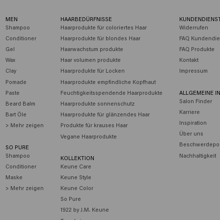
MEN
HAARBEDÜRFNISSE
KUNDENDIENS
Shampoo
Haarprodukte für coloriertes Haar
Widerrufen
Conditioner
Haarprodukte für blondes Haar
FAQ Kundendie
Gel
Haarwachstum produkte
FAQ Produkte
Wax
Haar volumen produkte
Kontakt
Clay
Haarprodukte für Locken
Impressum
Pomade
Haarprodukte empfindliche Kopfhaut
Paste
Feuchtigkeitsspendende Haarprodukte
ALLGEMEINE I
Salon Finder
Beard Balm
Haarprodukte sonnenschutz
Karriere
Bart Öle
Haarprodukte für glänzendes Haar
Inspiration
> Mehr zeigen
Produkte für krauses Haar
Über uns
Vegane Haarprodukte
Beschwerdepor
SO PURE
Shampoo
Nachhaltigkeit
KOLLEKTION
Conditioner
Keune Care
Maske
Keune Style
> Mehr zeigen
Keune Color
So Pure
1922 by J.M. Keune