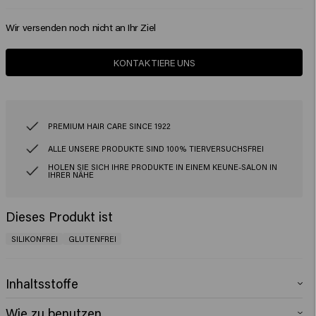
Wir versenden noch nicht an Ihr Ziel
KONTAKTIERE UNS
PREMIUM HAIR CARE SINCE 1922
ALLE UNSERE PRODUKTE SIND 100% TIERVERSUCHSFREI
HOLEN SIE SICH IHRE PRODUKTE IN EINEM KEUNE-SALON IN
IHRER NÄHE
Dieses Produkt ist
SILIKONFREI
GLUTENFREI
Inhaltsstoffe
Aqua (Water), Sodium Laureth Sulfate, Undecylenamidopropyl Betaine,
Wie zu benutzen