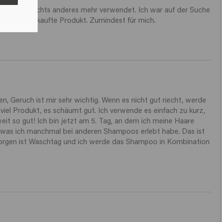
products. Use a good shampoo for oily hair, such as Derma Regulate, and
habe ich nichts anderes mehr verwendet. Ich war auf der Suche 
wash your hair 2–3 times a week. Avoid massaging the scalp too hard,
 im Laden gekaufte Produkt. Zumindest für mich. 
using water that is too hot, and using heavy
styling products
at the roots.
Is an anti-dandruff shampoo suitable for oily hair?
An anti-dandruff shampoo for oily hair, such as
Dandruff Detox Shampoo
,
helps if you suffer from dandruff and an oily scalp. If you do not have
dandruff, it is better to choose a shampoo like Derma Regulate to avoid
unnecessarily irritating your scalp.
Is this shampoo suitable as a shampoo for oily
hair for men?
n, Geruch ist mir sehr wichtig. Wenn es nicht gut riecht, werde 
Yes, this shampoo for oily hair for men is perfectly suitable. The formula
viel Produkt, es schäumt gut. Ich verwende es einfach zu kurz, 
works effectively for every hair type and helps both
men
and women
balance an oily scalp and keep their hair fresh for longer.
it so gut! Ich bin jetzt am 5. Tag, an dem ich meine Haare 
), was ich manchmal bei anderen Shampoos erlebt habe. Das ist 
-Morgen ist Waschtag und ich werde das Shampoo in Kombination 