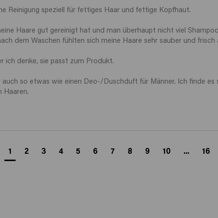
 Reinigung speziell für fettiges Haar und fettige Kopfhaut.

eine Haare gut gereinigt hat und man überhaupt nicht viel Shampoo
nach dem Waschen fühlten sich meine Haare sehr sauber und frisch a
r ich denke, sie passt zum Produkt.

auch so etwas wie einen Deo-/Duschduft für Männer. Ich finde es sel
en Haaren.
1
2
3
4
5
6
7
8
9
10
...
16