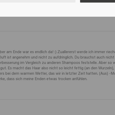
, in dem sie dieses Produkt verwenden und verkaufen, und seitdem 
nem vernünftigen Preis habe ich sie gefunden. Es ist besser als das
ber am Ende war es endlich da! :) Zuallererst werde ich immer rieche
Duft ist angenehm und nicht zu aufdringlich. Du brauchst auch nicht 
Verbesserung im Vergleich zu anderen Shampoos feststelle. Aber so we
 gut. Es macht das Haar also nicht so leicht fettig (an den Wurzeln
ders bei dem warmen Wetter, das wir in letzter Zeit hatten. (Aus) 
erke, dass sich meine Enden etwas trocken anfühlen.