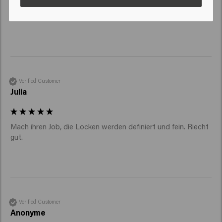
Sehr glücklich 

Mein Haar ist besser als je zuvor und doch sehr weich
Verified Customer
Julia
Mach ihren Job, die Locken werden definiert und fein. Riecht 
gut. 
Verified Customer
Anonyme