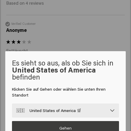
Based on 4 reviews
Verified Customer
Anonyme
Enttäuscht 

Fetten Sie das Haar ein, sobald Sie es auf Ihr Haar legen 

Es sieht so aus, als ob Sie sich in
Hinterlässt Schuppen im Haar 

United States of America
Auf der anderen Seite liebe ich den Geruch:)
befinden
Klicken Sie auf Gehen oder wählen Sie unten Ihren
Standort
Verified Customer
🇺🇸
United States of America 🛒
Anja
Gehen