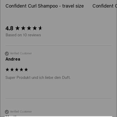
Fruit Extract, Amaranthus Caudatus Seed Extract,
Confident Curl Shampoo - travel size
Confident C
Benzyl Alcohol, Caprylic Acid, Xylitol, Phenoxyethanol,
Sucrose, Potassium Sorbate, Sorbic Acid, Acetyl
Cedrene, Tetramethyl Acetyloctahydronaphthalenes.
New content loaded
4.8
Based on 10 reviews
Verified Customer
Andrea
Super Produkt und ich liebe den Duft.
Verified Customer