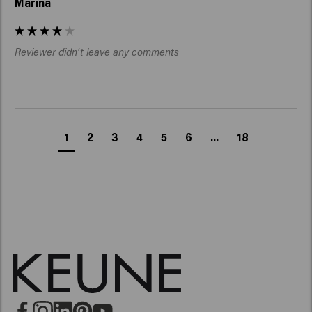
Marina
Reviewer didn't leave any comments
1
2
3
4
5
6
...
18