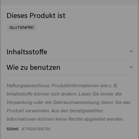
Dieses Produkt ist
GLUTENFREI
Inhaltsstoffe
Aqua (Water), Cetearyl Alcohol, Behentrimonium
Wie zu benutzen
Chloride, Glycerin, Cetrimonium Chloride,
Amodimethicone, Behenamidopropyl Dimethylamine,
Auf das gewaschene Haar auftragen und sanft
Haftungsausschluss: Produktinformationen wie z. B.
Isopropyl Alcohol, Glycolic Acid, Creatine, Panthenol,
einmassieren, vor allem in die mittleren Längen und
Parfum (Fragrance), Polyquaternium-37, Propylene
Inhaltsstoffe können sich ändern. Lesen Sie immer die
Enden. 3–5 Minuten einwirken lassen, dann gründlich
Glycol Dicaprylate/Dicaprate, Sodium Benzoate,
ausspülen.
Verpackung oder die Gebrauchsanweisung, bevor Sie das
Hydrolyzed Vegetable Protein PG-Propyl Silanetriol,
Produkt verwenden. Aus den bereitgestellten
Guar Hydroxypropyltrimonium Chloride, Lactic Acid,
Informationen können keine Rechte abgeleitet werden.
Hydroxypropyl Starch Phosphate,
500ml
8719281128700
Polyacrylamidopropyltrimonium Chloride, PPG-1