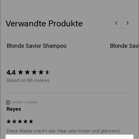
Trideceth-6, Trideceth-12, Phenoxyethanol, Benzoic
Acid, Potassium Sorbate, Hydrolyzed Pearl, Maris Sal
(Sea Salt).
Verwandte Produkte
Blonde Savior Shampoo
Blonde Sav
New content loaded
4.4
Based on 88 reviews
Verified Customer
Reyes
Diese Maske macht das Haar sehr locker und glänzend. 