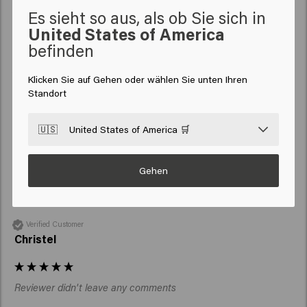
Es sieht so aus, als ob Sie sich in
United States of America
befinden
Verified Customer
Klicken Sie auf Gehen oder wählen Sie unten Ihren
Rosalinda
Standort
🇺🇸
United States of America 🛒
Ich liebe es Tolles Produkt und toller Duft.
Gehen
Verified Customer
Christel
Reviewer didn't leave any comments