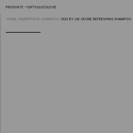
PRODUKTE
GIFTS
QUIZ
SUCHE
HOME
/
HAARPFLEGE
/
SHAMPOO
/
1922 BY J.M. KEUNE REFRESHING SHAMPOO