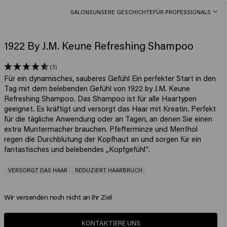
SALONS
UNSERE GESCHICHTE
FÜR PROFESSIONALS
1922 By J.M. Keune Refreshing Shampoo
(3)
Für ein dynamisches, sauberes Gefühl Ein perfekter Start in den
Tag mit dem belebenden Gefühl von 1922 by J.M. Keune
Refreshing Shampoo. Das Shampoo ist für alle Haartypen
geeignet. Es kräftigt und versorgt das Haar mit Kreatin. Perfekt
für die tägliche Anwendung oder an Tagen, an denen Sie einen
extra Muntermacher brauchen. Pfefferminze und Menthol
regen die Durchblutung der Kopfhaut an und sorgen für ein
fantastisches und belebendes „Kopfgefühl“.
VERSORGT DAS HAAR
REDUZIERT HAARBRUCH
Wir versenden noch nicht an Ihr Ziel
KONTAKTIERE UNS