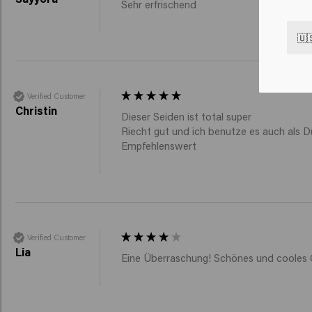
Sehr erfrischend 
🇺
Verified Customer
Christin
Dieser Seiden ist total super

Riecht gut und ich benutze es auch als D
Empfehlenswert 
Verified Customer
Lia
Eine Überraschung! Schönes und cooles G