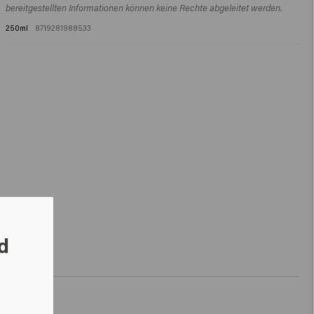
bereitgestellten Informationen können keine Rechte abgeleitet werden.
250ml
8719281988533
d