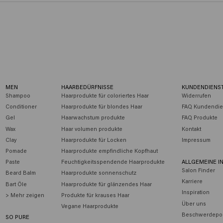
MEN
HAARBEDÜRFNISSE
KUNDENDIENS
Shampoo
Haarprodukte für coloriertes Haar
Widerrufen
Conditioner
Haarprodukte für blondes Haar
FAQ Kundendie
Gel
Haarwachstum produkte
FAQ Produkte
Wax
Haar volumen produkte
Kontakt
Clay
Haarprodukte für Locken
Impressum
Pomade
Haarprodukte empfindliche Kopfhaut
Paste
Feuchtigkeitsspendende Haarprodukte
ALLGEMEINE I
Salon Finder
Beard Balm
Haarprodukte sonnenschutz
Karriere
Bart Öle
Haarprodukte für glänzendes Haar
Inspiration
> Mehr zeigen
Produkte für krauses Haar
Über uns
Vegane Haarprodukte
Beschwerdepor
SO PURE