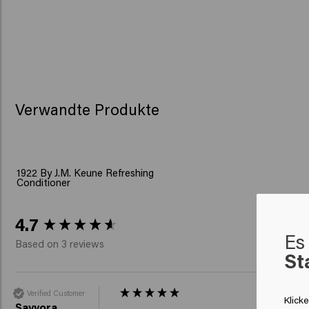
Verwandte Produkte
1922 By J.M. Keune Refreshing
Conditioner
New content loaded
4.7
Es 
Based on 3 reviews
St
Verified Customer
Klick
Sayyora