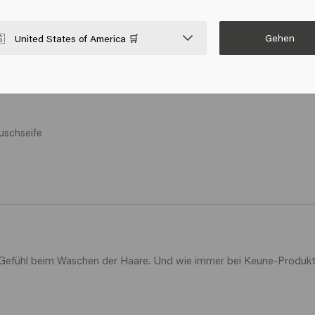
Gehen

United States of America 🛒
uschseife

efühl beim Waschen der Haare. Und wie immer bei Keune-Produkten i