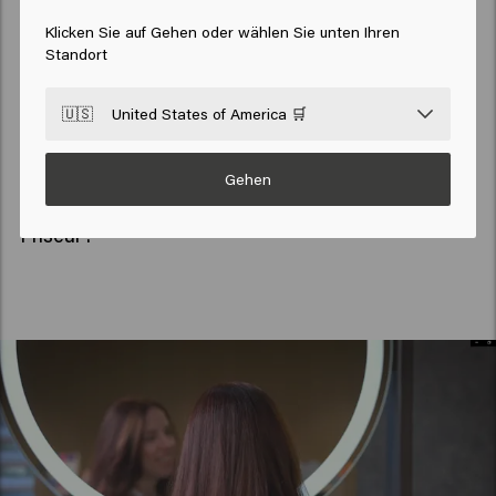
Phytokeratin
Klicken Sie auf Gehen oder wählen Sie unten Ihren
Dieser pflanzliche Inhaltsstoff mit natürlichem
Standort
Keratin dringt in das Haar ein und repariert seine
natürliche Keratinstruktur.
🇺🇸
United States of America 🛒
Gehen
Warum sind unsere Farbprodukte exklusiv für den
Friseur?