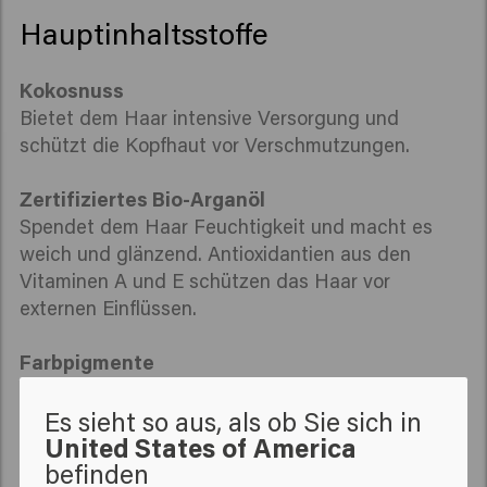
Hauptinhaltsstoffe
Kokosnuss
Bietet dem Haar intensive Versorgung und
schützt die Kopfhaut vor Verschmutzungen.
Zertifiziertes Bio-Arganöl
Spendet dem Haar Feuchtigkeit und macht es
weich und glänzend. Antioxidantien aus den
Vitaminen A und E schützen das Haar vor
externen Einflüssen.
Farbpigmente
Unentwickelte Farbpigmente dringen in die innere
Struktur des Haarschafts ein und sorgen für ein
Es sieht so aus, als ob Sie sich in
United States of America
langanhaltendes Farbergebnis.
befinden