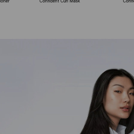
ioner
Confident Curl Mask
Confi