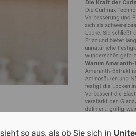
Die Kraft der Cur
Die Curlmax-Technol
Verbesserung und Fe
sich als schwerelose
Locke. Sie schließt d
Frizz und bietet lan
unnatürliche Festigk
wunderschön geformt 
Warum Amaranth-E
Amaranth-Extrakt ist
Aminosäuren und Näh
festigt die Locken i
Verbessert die Elast
verstärkt den Glanz
definiert, griffig-we
sieht so aus, als ob Sie sich in
Unite