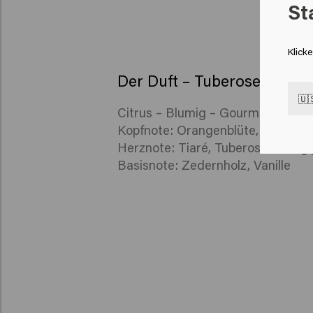
St
Klick
Der Duft – Tuberose
🇺
Citrus – Blumig – Gourmand
Kopfnote: Orangenblüte, Mandari
Herznote: Tiaré, Tuberose, Frangi
Basisnote: Zedernholz, Vanille