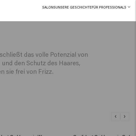
SALONS
UNSERE GESCHICHTE
FÜR PROFESSIONALS
chließt das volle Potenzial von
ng und den Schutz des Haares,
sie frei von Frizz.