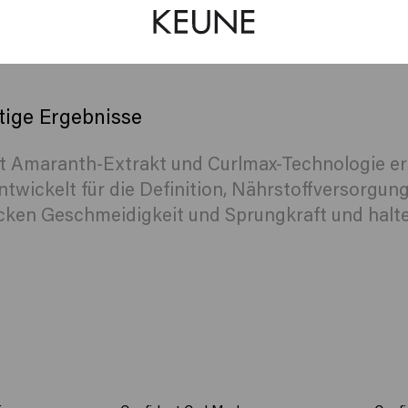
tige Ergebnisse
t Amaranth-Extrakt und Curlmax-Technologie ers
ntwickelt für die Definition, Nährstoffversorgu
ocken Geschmeidigkeit und Sprungkraft und halten 