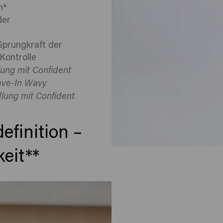
h*
der
Sprungkraft der
Kontrolle
lung mit Confident
ave-In Wavy
dlung mit Confident
finition –
eit**