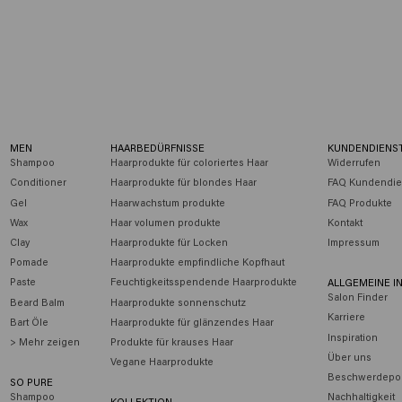
Vital Nutrition
Silver Savior
MEN
HAARBEDÜRFNISSE
KUNDENDIENS
Shampoo
Haarprodukte für coloriertes Haar
Widerrufen
Conditioner
Haarprodukte für blondes Haar
FAQ Kundendie
Gel
Haarwachstum produkte
FAQ Produkte
Wax
Haar volumen produkte
Kontakt
Clay
Haarprodukte für Locken
Impressum
Pomade
Haarprodukte empfindliche Kopfhaut
Paste
Feuchtigkeitsspendende Haarprodukte
ALLGEMEINE I
Salon Finder
Beard Balm
Haarprodukte sonnenschutz
Karriere
Bart Öle
Haarprodukte für glänzendes Haar
Inspiration
> Mehr zeigen
Produkte für krauses Haar
Über uns
Vegane Haarprodukte
Beschwerdepor
SO PURE
Shampoo
Nachhaltigkeit
KOLLEKTION