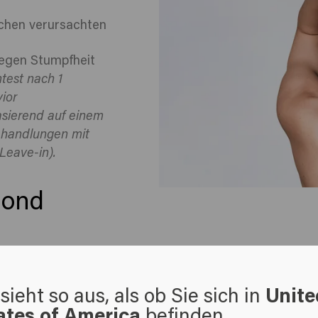
ichen verursachten
gegen Stumpfheit
test nach 1
ior
sierend auf einem
ehandlungen mit
eave-in).
lond
sieht so aus, als ob Sie sich in
Unite
ates of America
befinden