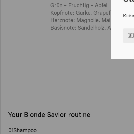
Grün – Fruchtig – Apfel
Kopfnote: Gurke, Grapefruit, Apfe
Klick
Herznote: Magnolie, Maiglöckchen
Basisnote: Sandelholz, Amber
🇺
Your Blonde Savior routine
01
Shampoo