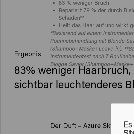
83 % weniger Bruch
Repariert 79 % der durch Ble
Schäden**
Hellt das Haar auf und wirkt 
*Basierend auf einem Instrumenten
Routinebehandlung mit Blonde Sav
(Shampoo+Maske+Leave-in). **Ba
Ergebnis
Instrumententest nach 7 Routineb
Blonde Savior (Shampoo+Maske+L
83% weniger Haarbruch,
sichtbar leuchtenderes B
Es 
Der Duft – Azure Sky
St