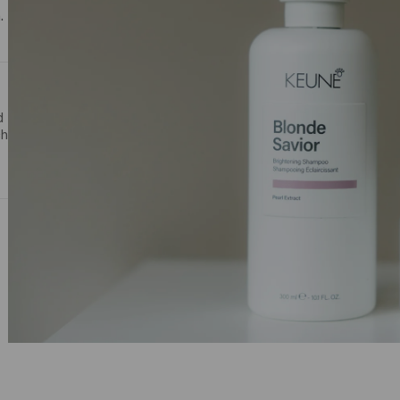
.
d
ch