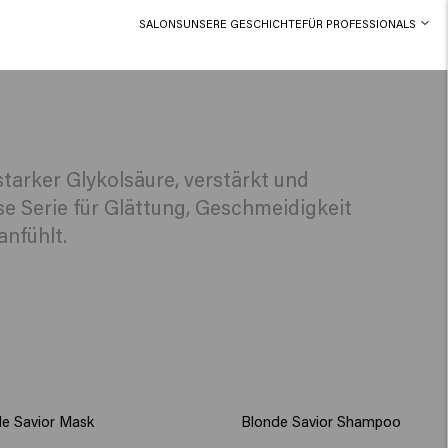
SALONS
UNSERE GESCHICHTE
FÜR PROFESSIONALS
tarker Glykolsäure, verstärkt und
e Serie für Glättung, Geschmeidigkeit
anfühlt.
e Savior Mask
Blonde Savior Shampoo