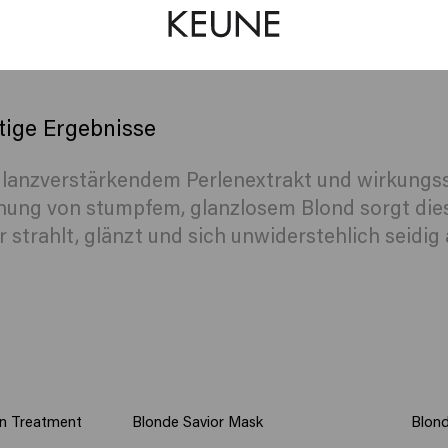
tige Ergebnisse
glanzverstärkendem Perlenextrakt und wirkungss
chung von stumpfem, glanzlosem Blond sorgt dies
strahlt, glänzt und sich unwiderstehlich seidig 
in Treatment
Blonde Savior Mask
Blond