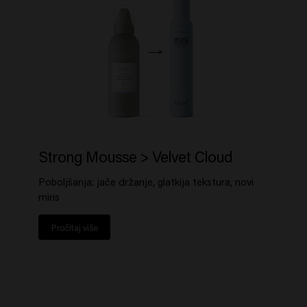
Strong Mousse > Velvet Cloud
Poboljšanja: jače držanje, glatkija tekstura, novi
miris
Pročitaj više