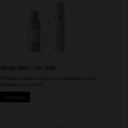
Spray Wax > Air Wax
Poboljšanja: Lakša, manje masna tekstura za bolju
postojanost, novi miris
Pročitaj više