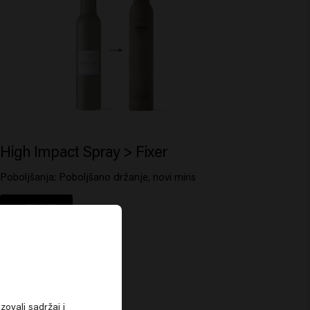
High Impact Spray > Fixer
Poboljšanja: Poboljšano držanje, novi miris
Pročitaj više
zovali sadržaj i