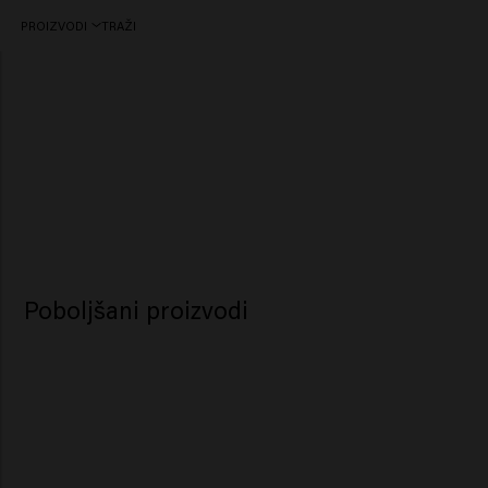
PROIZVODI
TRAŽI
Style Finder
Poboljšani proizvodi