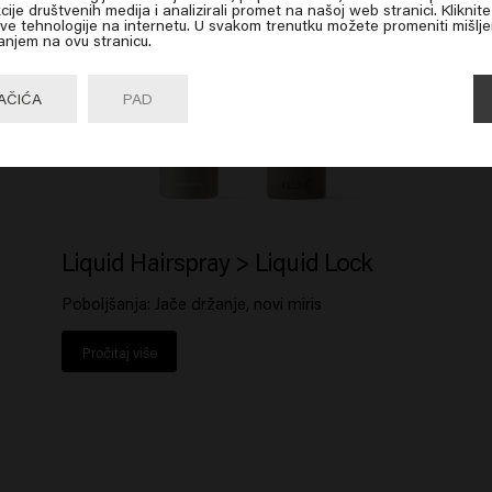
 on Go or choose your location below
cije društvenih medija i analizirali promet na našoj web stranici. Kliknit
 ove tehnologije na internetu. U svakom trenutku možete promeniti mišlje
anjem na ovu stranicu.
Go

United States of America 🛒
AČIĆA
PAD
Liquid Hairspray > Liquid Lock
Poboljšanja: Jače držanje, novi miris
Pročitaj više