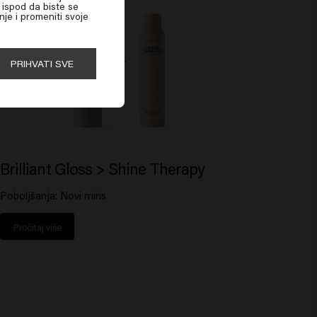
e ispod da biste se
nje i promeniti svoje
PRIHVATI SVE
Brilliant Gloss > Shine Therapy
Poboljšanja: Novi miris
Pročitaj više