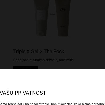
Triple X Gel > The Rock
Poboljšanja: Snažno držanje, novi miris
Pročitaj više
oks like you are in
United States of
erica
VAŠU PRIVATNOST
istimo tehnologiju na našoj stranici, poput kolačića, kako bismo personali