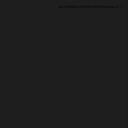
SALONI
NAŠA PRIČA
ZA PROFESIONALCE