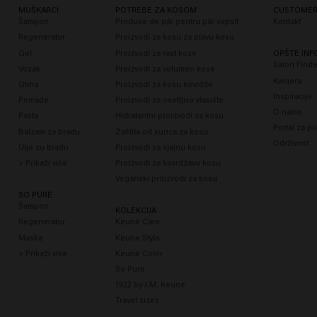
MUŠKARCI
POTREBE ZA KOSOM
CUSTOMER
Šampon
Produse de păr pentru păr vopsit
Kontakt
Regenerator
Proizvodi za kosu za plavu kosu
i
Gel
Proizvodi za rast kose
OPŠTE INF
F,
Salon Finde
Vosak
Proizvodi za volumen kose
Karijera
Glina
Proizvodi za kosu kovrdže
Inspiracije
Pomade
Proizvodi za osetljivo vlasište
O nama
Pasta
Hidratantni proizvodi za kosu
Portal za pr
Balzam za bradu
Zaštita od sunca za kosu
Održivost
Ulje zu bradu
Proizvodi za sjajnu kosu
> Prikaži više
Proizvodi za kovrdžavu kosu
Veganski proizvodi za kosu
SO PURE
Šampon
KOLEKCIJA
Regenerator
Keune Care
Maska
Keune Style
> Prikaži više
Keune Color
So Pure
1922 by J.M. Keune
Travel sizes