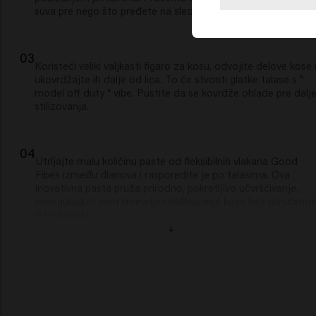
suva pre nego što pređete na sledeći korak.
03
Koristeći veliki valjkasti figaro za kosu, odvojite delove kose 
ukovrdžajte ih dalje od lica. To će stvoriti glatke talase s "
model off duty " vibe. Pustite da se kovrdže ohlade pre dalj
stilizovanja.
04
Utrljajte malu količinu paste od fleksibilnih vlakana Good
Fibes između dlanova i rasporedite je po talasima. Ova
inovativna pasta pruža prirodno, pokretljivo učvršćivanje,
omogućujući vam kreiranje i oblikovanje kose bez ukrućenos
ili hrskavosti.
05
Prstima definišite i razbarušite talase za šik, ali opušten
izgled. Fleksibilnost proizvoda Good Fibes olakšava
doterivanje vašeg stila uz zadržavanje prirodnog izgleda.