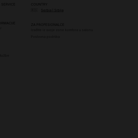
 SERVICE
COUNTRY
🇷🇸
Serbia | Srbija
ORMACIJE
ZA PROFESIONALCE
r
Izađite iz svoje zone komfora u salonu
Poslovna podrška
itužbe