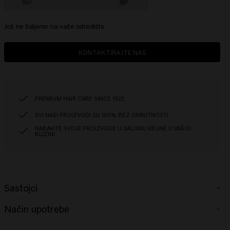
Još ne šaljemo na vaše odredište
KONTAKTIRAJTE NAS
PREMIUM HAIR CARE SINCE 1922
SVI NAŠI PROIZVODI SU 100% BEZ OKRUTNOSTI
NABAVITE SVOJE PROIZVODE U SALONU KEUNE U VAŠOJ
BLIZINI
Sastojci
Način upotrebe
Aqua (Water), Polyquaternium-10, Methyl Gluceth-10, Polyquaternium-11,
Phenoxyethanol, Arginine, Citric Acid, Glucose, PEG-40 Hydrogenated