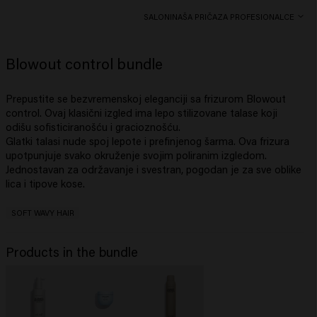
SALONI
NAŠA PRIČA
ZA PROFESIONALCE
Blowout control bundle
Prepustite se bezvremenskoj eleganciji sa frizurom
Blowout
control
. Ovaj klasični izgled ima lepo stilizovane talase koji
odišu sofisticiranošću i gracioznošću.
Glatki talasi nude spoj lepote i prefinjenog šarma. Ova frizura
upotpunjuje svako okruženje svojim poliranim izgledom.
Jednostavan za održavanje i svestran, pogodan je za sve oblike
lica i tipove kose.
SOFT WAVY HAIR
Products in the bundle