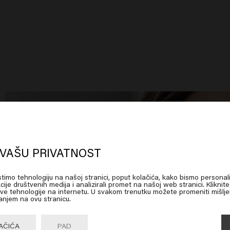
oks like you are in
United States of
erica
n
VAŠU PRIVATNOST
istimo tehnologiju na našoj stranici, poput kolačića, kako bismo personali
 on Go or choose your location below
cije društvenih medija i analizirali promet na našoj web stranici. Kliknit
 ove tehnologije na internetu. U svakom trenutku možete promeniti mišlje
anjem na ovu stranicu.
Go

United States of America 🛒
AČIĆA
PAD