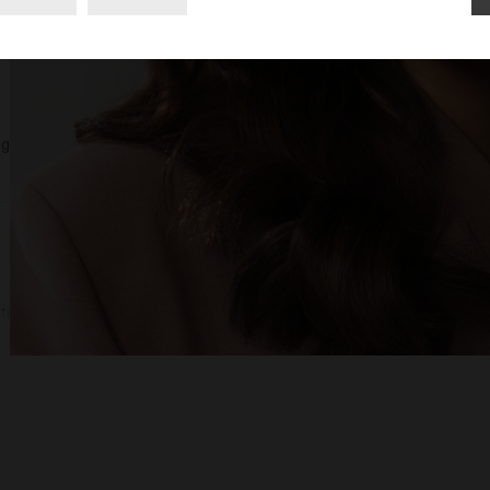
i
eg
ti