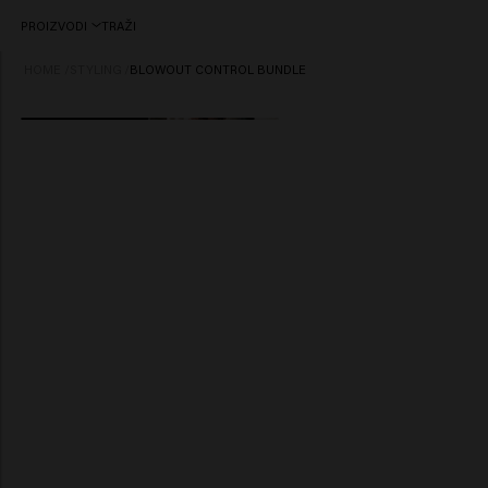
PROIZVODI
TRAŽI
HOME
/
STYLING
/
BLOWOUT CONTROL BUNDLE