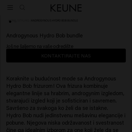
HOME
/
STYLING
/
ANDROGYNOUS HYDRO BOB BUNDLE
Androgynous Hydro Bob bundle
Još ne šaljemo na vaše odredište
KONTAKTIRAJTE NAS
Koraknite u budućnost mode sa Androgynous
Hydro Bob frizurom! Ova frizura kombinuje
elegantne linije sa hrabrim, androgynim izgledom,
stvarajući izgled koji je sofisticiran i savremen.
Savršeno za svakoga ko želi da se istakne.
Hydro Bob nudi jedinstvenu mešavinu elegancije i
pobune. Njegova niska održavanost i svestranost
čine ga idealnim izborom za one koji žele da se