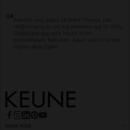
04
Završite svoj izgled sa Shine Therapi, naš
omiljeni sprej za sjaj koji pojačava sjaj do 80%.
Otključajte sjaj vaše frizure ovom
bestežinskom formulom, dajući vašoj kosi bez
napora skup izgled.
NEGA KOSE