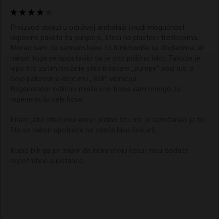
Proizvod dolazi u održivoj ambalaži i nudi mogućnost 
kupovine paketa za punjenje, štedi na plastici i troškovima. 
Morao sam da saznam kako to funkcioniše sa dodacima, ali 
nakon toga se ispostavilo da je ovo prilično lako. Takođe je 
lepo što zatim možete staviti sistem „pumpe“ pod tuš, a 
boja pakovanja daje mu „Bali“ vibraciju.

Regenerator odlično miriše i ne treba vam mnogo za 
regeneraciju cele kose.

Imam jako izbeljenu kosu i jedino što me je razočaralo je to 
što se nakon upotrebe ne oseća lako češljati.

Kupio bih ga jer znam da hrani moju kosu i nisu dodate 
nepotrebne supstance.