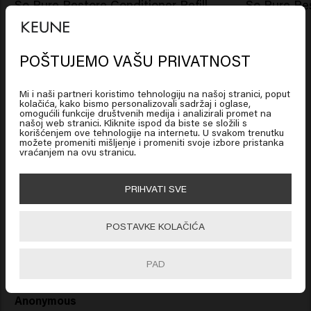
So Pure Restore Conditioner Refill
So Pure Re
POŠTUJEMO VAŠU PRIVATNOST
New content loaded
4.2
Looks like you are in
United
States of America
Based on 59 reviews
Mi i naši partneri koristimo tehnologiju na našoj stranici, poput
kolačića, kako bismo personalizovali sadržaj i oglase,
omogućili funkcije društvenih medija i analizirali promet na
našoj web stranici. Kliknite ispod da biste se složili s
Click on Go or choose your location below
korišćenjem ove tehnologije na internetu. U svakom trenutku
Verified Customer
možete promeniti mišljenje i promeniti svoje izbore pristanka
Anoniem
vraćanjem na ovu stranicu.
🇺🇸
United States of America 🛒
PRIHVATI SVE
Divan šampon koji pomaže u popravljanju moje kose. 
Go
POSTAVKE KOLAČIĆA
PAD
Verified Customer
Anonymous