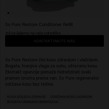
So Pure Restore Conditioner Refill
Još ne šaljemo na vaše odredište
KONTAKTIRAJTE NAS
So Pure Restore čini kosu zdravijom i vlažnijom.
Bogata, hranjiva vlaga za suhu, oštećenu kosu.
Ekstrakt opuncije pomaže hidratizirati svaki
pramen iznutra prema van. So Pure regenerator
održava kosu bez težine.
KOSA IZGLEDA ZDRAVIJE
ODRŽAVA KOSU LAGANOM
BOGATA I HRANJIVA HIDRATACIJA