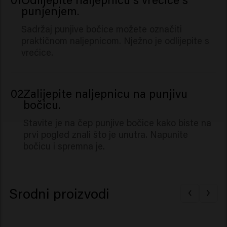
punjenjem.
Sadržaj punjive bočice možete označiti
praktičnom naljepnicom. Nježno je odlijepite s
vrećice.
02
Zalijepite naljepnicu na punjivu
bočicu.
Stavite je na čep punjive bočice kako biste na
prvi pogled znali što je unutra. Napunite
bočicu i spremna je.
Srodni proizvodi