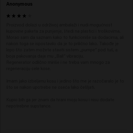
Anonymous
Proizvod dolazi u održivoj ambalaži i nudi mogućnost 
kupovine paketa za punjenje, štedi na plastici i troškovima. 
Morao sam da saznam kako to funkcioniše sa dodacima, ali 
nakon toga se ispostavilo da je to prilično lako. Takođe je 
lepo što zatim možete staviti sistem „pumpe“ pod tuš, a 
boja pakovanja daje mu „Bali“ vibraciju.

Regenerator odlično miriše i ne treba vam mnogo za 
regeneraciju cele kose.

Imam jako izbeljenu kosu i jedino što me je razočaralo je to 
što se nakon upotrebe ne oseća lako češljati.

Kupio bih ga jer znam da hrani moju kosu i nisu dodate 
nepotrebne supstance.