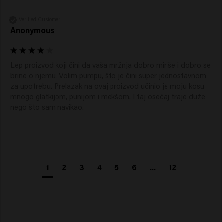
Verified Customer
Anonymous
Lep proizvod koji čini da vaša mržnja dobro miriše i dobro se 
brine o njemu. Volim pumpu, što je čini super jednostavnom 
za upotrebu. Prelazak na ovaj proizvod učinio je moju kosu 
mnogo glatkijom, punijom i mekšom. I taj osećaj traje duže 
nego što sam navikao.
1
2
3
4
5
6
...
12