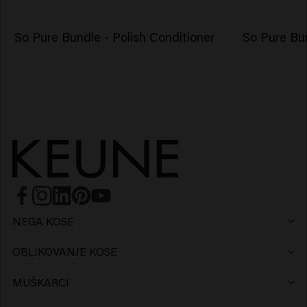
So Pure Bundle - Polish Conditioner
So Pure Bu
NEGA KOSE
Šampon
OBLIKOVANJE KOSE
Sprej
Srebrni šampon
MUŠKARCI
Šampon
Vosak
Šampon protiv peruti