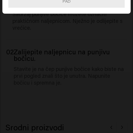
PAD
punjenjem.
Sadržaj punjive bočice možete označiti
praktičnom naljepnicom. Nježno je odlijepite s
vrećice.
02
Zalijepite naljepnicu na punjivu
bočicu.
Stavite je na čep punjive bočice kako biste na
prvi pogled znali što je unutra. Napunite
bočicu i spremna je.
Srodni proizvodi