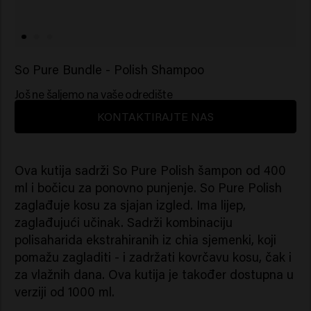
So Pure Bundle - Polish Shampoo
Još ne šaljemo na vaše odredište
KONTAKTIRAJTE NAS
Ova kutija sadrži So Pure Polish šampon od 400
ml i bočicu za ponovno punjenje. So Pure Polish
zaglađuje kosu za sjajan izgled. Ima lijep,
zaglađujući učinak. Sadrži kombinaciju
polisaharida ekstrahiranih iz chia sjemenki, koji
pomažu zagladiti - i zadržati kovrčavu kosu, čak i
za vlažnih dana. Ova kutija je također dostupna u
verziji od 1000 ml.