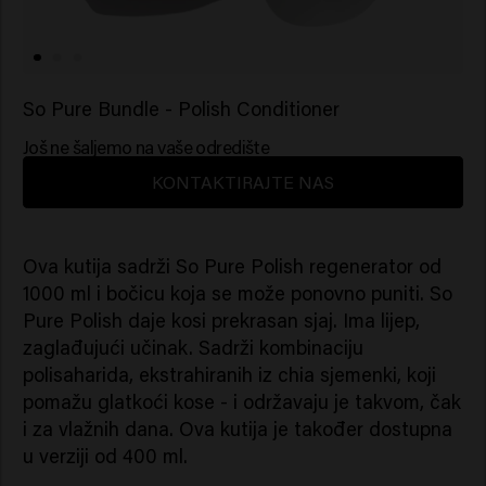
So Pure Bundle - Polish Conditioner
Još ne šaljemo na vaše odredište
KONTAKTIRAJTE NAS
Ova kutija sadrži So Pure Polish regenerator od
1000 ml i bočicu koja se može ponovno puniti. So
Pure Polish daje kosi prekrasan sjaj. Ima lijep,
zaglađujući učinak. Sadrži kombinaciju
polisaharida, ekstrahiranih iz chia sjemenki, koji
pomažu glatkoći kose - i održavaju je takvom, čak
i za vlažnih dana. Ova kutija je također dostupna
u verziji od 400 ml.