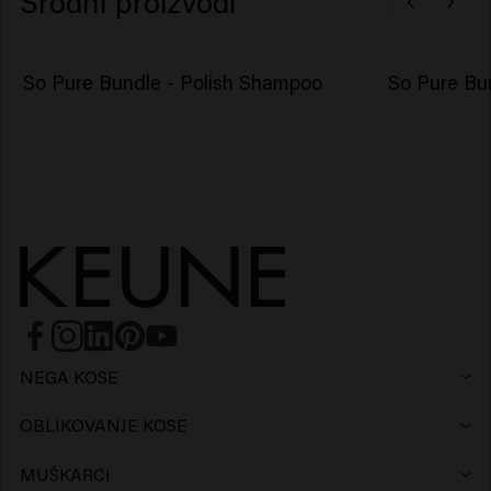
Srodni proizvodi
So Pure Bundle - Polish Shampoo
So Pure Bun
NEGA KOSE
Šampon
OBLIKOVANJE KOSE
Sprej
Srebrni šampon
MUŠKARCI