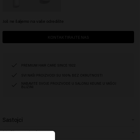
Još ne šaljemo na vaše odredište
KONTAKTIRAJTE NAS
PREMIUM HAIR CARE SINCE 1922
SVI NAŠI PROIZVODI SU 100% BEZ OKRUTNOSTI
NABAVITE SVOJE PROIZVODE U SALONU KEUNE U VAŠOJ
BLIZINI
Sastojci
Instant Revive Repair Shampoo:
Aqua (Water), Sodium Lauroyl Methyl
Način upotrebe
Isethionat, Sodium Cocoyl Isethionate, Cocamidopropyl Betaine, Glycol