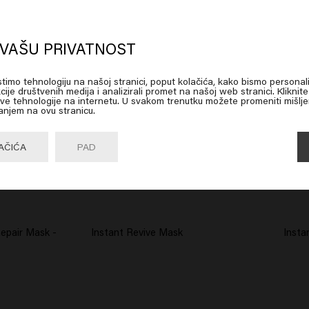
oks like you are in
United States of
erica
VAŠU PRIVATNOST
istimo tehnologiju na našoj stranici, poput kolačića, kako bismo personali
 on Go or choose your location below
cije društvenih medija i analizirali promet na našoj web stranici. Kliknit
 ove tehnologije na internetu. U svakom trenutku možete promeniti mišlje
anjem na ovu stranicu.
Go

United States of America 🛒
AČIĆA
PAD
Repair Mask -
Instant Revive Mask
Insta