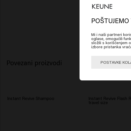
Lo
Am
POŠTUJEMO 
Mi i naši partneri kor
Click
oglase, omogućili funk
složili s korišćenjem
izbore pristanka vrać
🇺
Povezani proizvodi
POSTAVKE KOL
Instant Revive Shampoo
Instant Revive Flash 
travel size