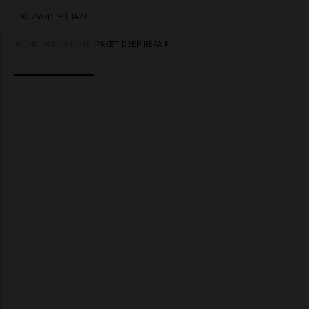
PROIZVODI
TRAŽI
HOME
/
NJEGA KOSE
/
PAKET DEEP REPAIR