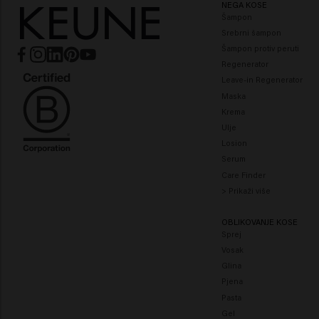
NEGA KOSE
Šampon
Srebrni šampon
Šampon protiv peruti
Regenerator
Leave-in Regenerator
Maska
Krema
Ulje
Losion
Serum
Care Finder
> Prikaži više
OBLIKOVANJE KOSE
Sprej
Vosak
Glina
Pjena
Pasta
Gel