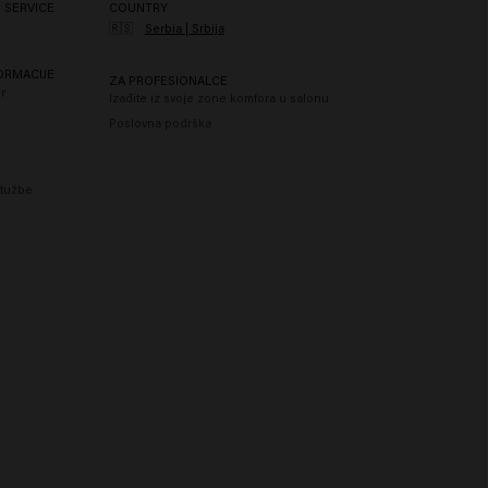
 SERVICE
COUNTRY
Tetramethyl Acetyloctahydronaphthalenes , Limonene , Linalool , Linalyl
🇷🇸
Serbia | Srbija
ORMACIJE
ZA PROFESIONALCE
r
Izađite iz svoje zone komfora u salonu
Poslovna podrška
itužbe