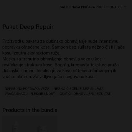
SALONI
NAŠA PRIČA
ZA PROFESIONALCE
Paket Deep Repair
Proizvodi u paketu za dubinsko obnavljanje nude intenzivnu
popravku oštećene kose. Šampon bez sulfata nežno čisti i jača
kosu iznutra ekstraktom ruže.
Maska za trenutno obnavljanje obnavlja veze u kosi i
revitalizuje strukturu kose. Bogata, kremasta tekstura pruža
dubinsku ishranu. Idealna je za kosu oštećenu farbanjem ili
vrućim alatima. Za vidljivo jaču i negovanu kosu.
NAPREDNA POPRAVKA VEZA
NEŽNO ČIŠĆENJE BEZ SULFATA
VRAĆA SNAGU I FLEKSIBILNOST
GLATKI I OBNOVLJENI REZULTATI
Products in the bundle