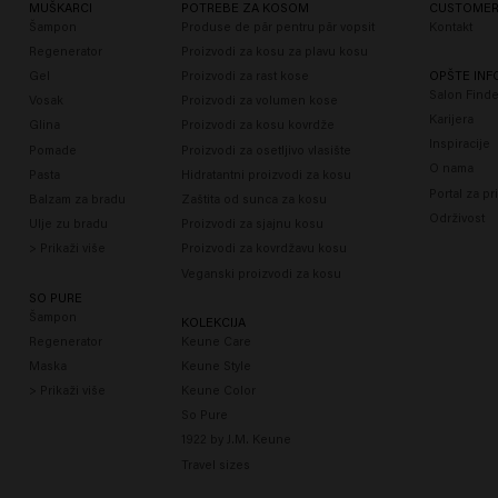
MUŠKARCI
POTREBE ZA KOSOM
CUSTOMER
Šampon
Produse de păr pentru păr vopsit
Kontakt
Regenerator
Proizvodi za kosu za plavu kosu
Gel
Proizvodi za rast kose
OPŠTE INF
Salon Finde
Vosak
Proizvodi za volumen kose
Karijera
Glina
Proizvodi za kosu kovrdže
Inspiracije
Pomade
Proizvodi za osetljivo vlasište
O nama
Pasta
Hidratantni proizvodi za kosu
Portal za pr
Balzam za bradu
Zaštita od sunca za kosu
Održivost
Ulje zu bradu
Proizvodi za sjajnu kosu
> Prikaži više
Proizvodi za kovrdžavu kosu
Veganski proizvodi za kosu
SO PURE
Šampon
KOLEKCIJA
Regenerator
Keune Care
Maska
Keune Style
> Prikaži više
Keune Color
So Pure
1922 by J.M. Keune
Travel sizes